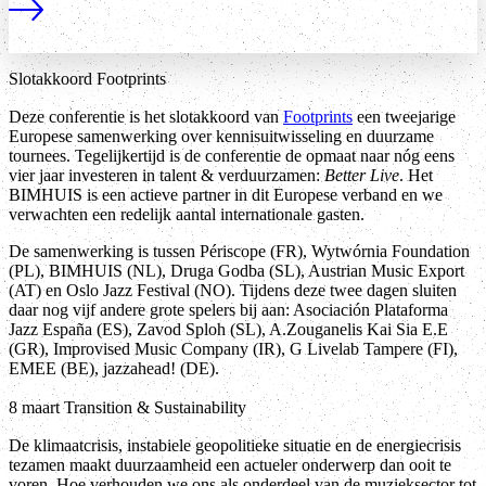
Lees meer
Slotakkoord Footprints
Deze conferentie is het slotakkoord van
Footprints
een tweejarige
Europese samenwerking over kennisuitwisseling en duurzame
tournees. Tegelijkertijd is de conferentie de opmaat naar nóg eens
vier jaar investeren in talent & verduurzamen:
Better Live
. Het
BIMHUIS is een actieve partner in dit Europese verband en we
verwachten een redelijk aantal internationale gasten.
De samenwerking is tussen Périscope (FR), Wytwórnia Foundation
(PL), BIMHUIS (NL), Druga Godba (SL), Austrian Music Export
(AT) en Oslo Jazz Festival (NO). Tijdens deze twee dagen sluiten
daar nog vijf andere grote spelers bij aan: Asociación Plataforma
Jazz España (ES), Zavod Sploh (SL), A.Zouganelis Kai Sia E.E
(GR), Improvised Music Company (IR), G Livelab Tampere (FI),
EMEE (BE), jazzahead! (DE).
8 maart Transition & Sustainability
De klimaatcrisis, instabiele geopolitieke situatie en de energiecrisis
tezamen maakt duurzaamheid een actueler onderwerp dan ooit te
voren. Hoe verhouden we ons als onderdeel van de muzieksector tot