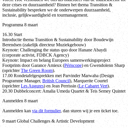
deze crises en duurzaamheid? Binnen het thema Transition &
Sustainability bespreken we de onderwerpen duurzaamheid,
inclusie, gelijkwaardigheid en tourmanagement.
Programma 8 maart
16.30 Start
Introductie thema Transition & Sustainability door Boudewijn
Berendsen (zakelijk directeur Muziekgebouw)
Keynote: Challenging the status quo door Hanane Abaydi
(corporate activist, FDBCK Agency)
Keynote: Impact en belang Europees samenwerkingsproject
Footprints door Garance Amieux (
Périscope
) en Gwendolenn Sharp
(oprichter
The Green Room
).
17.00 Rondetafelgesprekken met Parvinder Marwaha (Design
Programme Manager,
British Council
), Marquerite Courtel
(oprichter
Les Augures
) en Jean Perrissin (
Le Cabaret Vert
).
20.30 Dubbelconcert: Amalia Umeda Quartet & Teis Semey Quintet
Aanmelden 8 maart
Aanmelden kan
via dit formulier
, dan sturen wij je een ticket toe.
9 maart Global Challenges & Artistic Development