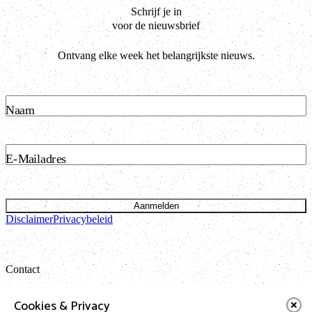
Schrijf je in
voor de nieuwsbrief
Ontvang elke week het belangrijkste nieuws.
Naam
E-Mailadres
Aanmelden
Disclaimer
Privacybeleid
Contact
Bataviastraat 24 unit 1.13
Cookies & Privacy