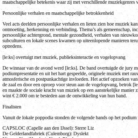
maatschappelijke betekenis waar zij met verschillende muziekgenres 
Persoonlijke verhalen en maatschappelijke betrokkenheid
Veel acts deelden persoonlijke verhalen en lieten zien hoe muziek kan
ontmoeting, herkenning en verbinding. Thema’s als gemeenschap, inc
persoonlijke achtergrond, mentale gezondheid, verhalen van nieuwko
subculturen en lokale scenes kwamen op uiteenlopende manieren teru
optredens.
[le:ks] overtuigt met muziek, publieksinteractie en vogelopvang
De winnaar van de avond werd [le:ks]. De band overtuigde de jury me
podiumpresentatie en uit het hart gespeelde, originele muziek met rau
atmosferische en postpunkachtige invloeden. Het actief opzoeken van 
de zaal en door een oproep voor steun aan de vogelopvang, betrok [le
en maakte de sociale kracht van muziek op een aanstekelijke manier zi
wint € 2.000 om te besteden aan de ontwikkeling van hun band.
Finalisten
Vanuit de lokale poppodia stonden de volgende bands op het podium ti
CAPSLOC (Capelle aan den IJssel): Sterre Liz
De Gelderlandfabriek (Culemborg): Dyslekt