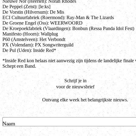
Nieuwe Nor (Heerlen): Norah Rhodes
De Peppel (Zeist): [leːks]
De Vorstin (Hilversum): De Mis
ECI Cultuurfabriek (Roermond): Ray-Man & The Lizards
De Groene Engel (Oss): WEERWOORD
De Kroepoekfabriek (Vlaardingen): Bonbun (Ressa Panda Idol Fest)
Manifesto (Hoorn): Wallplug
P60 (Amstelveen): Het Verbondt
PX (Volendam): PX Songwriterguild
De Pul (Uden): Inside Red*
*Inside Red kon helaas niet aanwezig zijn tijdens de landelijke final
Schept een Band.
Schrijf je in
voor de nieuwsbrief
Ontvang elke week het belangrijkste nieuws.
Naam