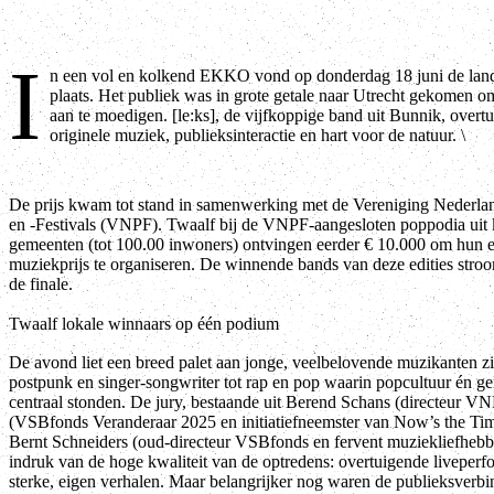
I
n een vol en kolkend EKKO vond op donderdag 18 juni de lande
plaats. Het publiek was in grote getale naar Utrecht gekomen om
aan te moedigen. [le:ks], de vijfkoppige band uit Bunnik, overt
originele muziek, publieksinteractie en hart voor de natuur. \
De prijs kwam tot stand in samenwerking met de Vereniging Nederla
en -Festivals (VNPF). Twaalf bij de VNPF-aangesloten poppodia uit 
gemeenten (tot 100.00 inwoners) ontvingen eerder € 10.000 om hun e
muziekprijs te organiseren. De winnende bands van deze edities stro
de finale.
Twaalf lokale winnaars op één podium
De avond liet een breed palet aan jonge, veelbelovende muzikanten zi
postpunk en singer-songwriter tot rap en pop waarin popcultuur én 
centraal stonden. De jury, bestaande uit Berend Schans (directeur V
(VSBfonds Veranderaar 2025 en initiatiefneemster van Now’s the Tim
Bernt Schneiders (oud-directeur VSBfonds en fervent muziekliefhebb
indruk van de hoge kwaliteit van de optredens: overtuigende liveper
sterke, eigen verhalen. Maar belangrijker nog waren de publieksverbi