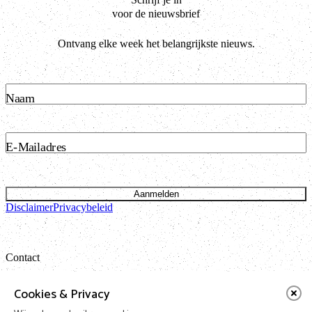
voor de nieuwsbrief
Ontvang elke week het belangrijkste nieuws.
Naam
E-Mailadres
Aanmelden
Disclaimer
Privacybeleid
Contact
Bataviastraat 24 unit 1.13
Cookies & Privacy
1095 ET Amsterdam