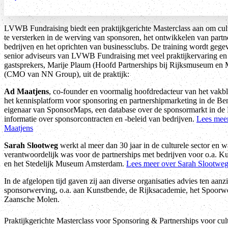
LVWB Fundraising biedt een praktijkgerichte Masterclass aan om cult
te versterken in de werving van sponsoren, het ontwikkelen van partn
bedrijven en het oprichten van businessclubs. De training wordt geg
senior adviseurs van LVWB Fundraising met veel praktijkervaring en
gastsprekers, Marije Plaum (Hoofd Partnerships bij Rijksmuseum en 
(CMO van NN Group), uit de praktijk:
Ad Maatjens
, co-founder en voormalig hoofdredacteur van het vakb
het kennisplatform voor sponsoring en partnershipmarketing in de Ben
eigenaar van SponsorMaps, een database over de sponsormarkt in de
informatie over sponsorcontracten en -beleid van bedrijven.
Lees mee
Maatjens
Sarah Slootweg
werkt al meer dan 30 jaar in de culturele sector en wa
verantwoordelijk was voor de partnerships met bedrijven voor o.a. K
en het Stedelijk Museum Amsterdam.
Lees meer over Sarah Slootwe
In de afgelopen tijd gaven zij aan diverse organisaties advies ten aan
sponsorwerving, o.a. aan Kunstbende, de Rijksacademie, het Spoo
Zaansche Molen.
Praktijkgerichte Masterclass voor Sponsoring & Partnerships voor cul