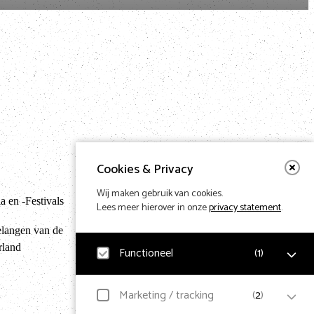
Cookies & Privacy
Terug naar hom
Wij maken gebruik van cookies.
 en -Festivals
Lees meer hierover in onze
privacy statement
.
elangen van de
rland
Functioneel
(
1
)
Design & Code by Eagerly
Noodzakelijk
Marketing / tracking
(
2
)
Voor het functioneren van de website en het