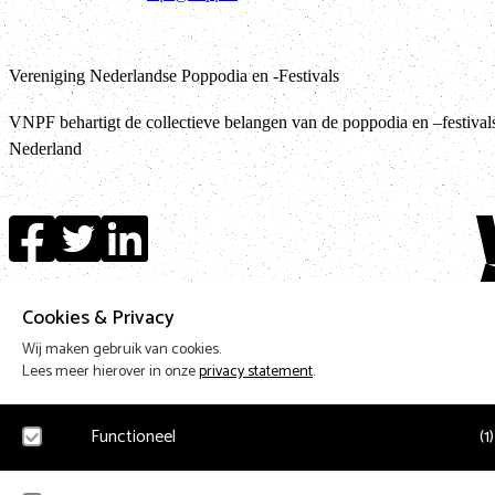
Vereniging Nederlandse Poppodia en -Festivals
VNPF behartigt de collectieve belangen van de poppodia en –festival
Nederland
Ter
Design & Code by Eagerly
Cookies & Privacy
Wij maken gebruik van cookies.
Lees meer hierover in onze
privacy statement
.
Functioneel
(
1
)