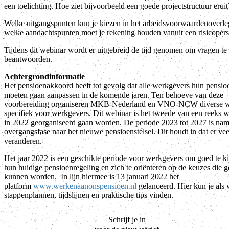
een toelichting. Hoe ziet bijvoorbeeld een goede projectstructuur eruit
Welke uitgangspunten kun je kiezen in het arbeidsvoorwaardenoverl
welke aandachtspunten moet je rekening houden vanuit een risicopers
Tijdens dit webinar wordt er uitgebreid de tijd genomen om vragen te
beantwoorden.
Achtergrondinformatie
Het pensioenakkoord heeft tot gevolg dat alle werkgevers hun pensio
moeten gaan aanpassen in de komende jaren. Ten behoeve van deze
voorbereiding organiseren MKB-Nederland en VNO-NCW diverse w
specifiek voor werkgevers. Dit webinar is het tweede van een reeks w
in 2022 georganiseerd gaan worden. De periode 2023 tot 2027 is nam
overgangsfase naar het nieuwe pensioenstelsel. Dit houdt in dat er vee
veranderen.
Het jaar 2022 is een geschikte periode voor werkgevers om goed te ki
hun huidige pensioenregeling en zich te oriënteren op de keuzes die 
kunnen worden. In lijn hiermee is 13 januari 2022 het
platform
www.werkenaanonspensioen.nl
gelanceerd. Hier kun je als
stappenplannen, tijdslijnen en praktische tips vinden.
Schrijf je in