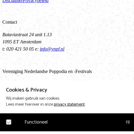
Disclaimer
Privacybeleid
Contact
Bataviastraat 24 unit 1.13
1095 ET Amsterdam
t: 020 421 50 05 e:
info@vnpf.nl
Vereniging Nederlandse Poppodia en -Festivals
VNPF behartigt de collectieve belangen van de poppodia en –festival
Cookies & Privacy
Nederland
Wij maken gebruik van cookies.
Lees meer hierover in onze
privacy statement
.
Teru
Functioneel
(
1
)
Design & Code by Eagerly