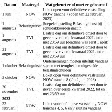
Datum
Maatregel
Wat gebeurt er of moet er gebeuren?
Loket open voor definitieve vaststelling
1 juni
NOW
NOW tranche 7 (open t/m 22 februari
2023)
1
Soepele opstelling Belastingdienst bij
Belastinguitstel
augustus
schuldakkoorden gaat in
Laatste dag om definitieve omzet door te
1
TVL
geven over derde kwartaal 2021, tot en
augustus
met 23:59 uur (deadline was eerst 1 april)
Laatste dag om definitieve omzet door te
31
TVL
geven over vierde kwartaal 2021, tot en
augustus
met 23:59 uur
Ondernemingen moeten uiterlijk vandaag
1 oktober
Belastinguitstel
starten met terugbetalen uitgestelde
belastingschulden
Loket open voor definitieve vaststelling
3 oktober
NOW
NOW tranche 8 (t/m 2 juni 2023)
Laatste dag om definitieve omzet door te
30
TVL
geven over eerste kwartaal 2022, tot en
november
met 23:59 uur
2023
22
Loket voor definitieve vaststelling NOW
NOW
februari
tranches 4, 5, 6 en 7 sluit na vandaag