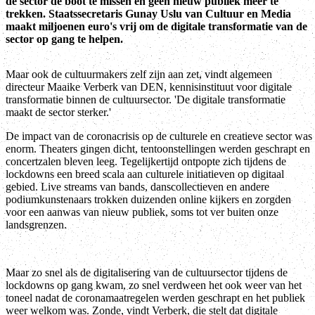
de sector de boot te missen en geen nieuw publiek meer te
trekken. Staatssecretaris Gunay Uslu van Cultuur en Media
maakt miljoenen euro's vrij om de digitale transformatie van de
sector op gang te helpen.
Maar ook de cultuurmakers zelf zijn aan zet, vindt algemeen
directeur Maaike Verberk van DEN, kennisinstituut voor digitale
transformatie binnen de cultuursector. 'De digitale transformatie
maakt de sector sterker.'
De impact van de coronacrisis op de culturele en creatieve sector was
enorm. Theaters gingen dicht, tentoonstellingen werden geschrapt en
concertzalen bleven leeg. Tegelijkertijd ontpopte zich tijdens de
lockdowns een breed scala aan culturele initiatieven op digitaal
gebied. Live streams van bands, danscollectieven en andere
podiumkunstenaars trokken duizenden online kijkers en zorgden
voor een aanwas van nieuw publiek, soms tot ver buiten onze
landsgrenzen.
Maar zo snel als de digitalisering van de cultuursector tijdens de
lockdowns op gang kwam, zo snel verdween het ook weer van het
toneel nadat de coronamaatregelen werden geschrapt en het publiek
weer welkom was. Zonde, vindt Verberk, die stelt dat digitale