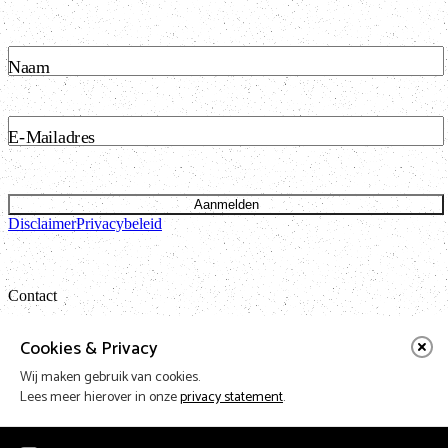
Naam
E-Mailadres
Aanmelden
Disclaimer
Privacybeleid
Contact
Bataviastraat 24 unit 1.13
Cookies & Privacy
1095 ET Amsterdam
Wij maken gebruik van cookies.
t: 020 421 50 05 e:
info@vnpf.nl
Lees meer hierover in onze
privacy statement
.