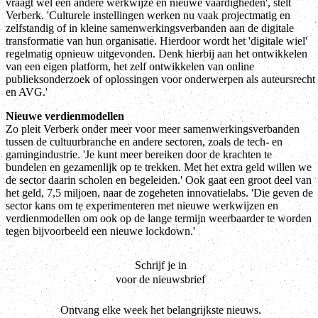
vraagt wel een andere werkwijze en nieuwe vaardigheden', stelt
Verberk. 'Culturele instellingen werken nu vaak projectmatig en
zelfstandig of in kleine samenwerkingsverbanden aan de digitale
transformatie van hun organisatie. Hierdoor wordt het 'digitale wiel'
regelmatig opnieuw uitgevonden. Denk hierbij aan het ontwikkelen
van een eigen platform, het zelf ontwikkelen van online
publieksonderzoek of oplossingen voor onderwerpen als auteursrecht
en AVG.'
Nieuwe verdienmodellen
Zo pleit Verberk onder meer voor meer samenwerkingsverbanden
tussen de cultuurbranche en andere sectoren, zoals de tech- en
gamingindustrie. 'Je kunt meer bereiken door de krachten te
bundelen en gezamenlijk op te trekken. Met het extra geld willen we
de sector daarin scholen en begeleiden.' Ook gaat een groot deel van
het geld, 7,5 miljoen, naar de zogeheten innovatielabs. 'Die geven de
sector kans om te experimenteren met nieuwe werkwijzen en
verdienmodellen om ook op de lange termijn weerbaarder te worden
tegen bijvoorbeeld een nieuwe lockdown.'
Schrijf je in
voor de nieuwsbrief
Ontvang elke week het belangrijkste nieuws.