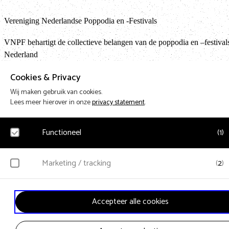
Vereniging Nederlandse Poppodia en -Festivals
VNPF behartigt de collectieve belangen van de poppodia en –festival
Nederland
Cookies & Privacy
Teru
Wij maken gebruik van cookies.
Lees meer hierover in onze
privacy statement
.
Design & Code by Eagerly
Functioneel
(
1
)
Noodzakelijk
Marketing / tracking
(
2
)
Voor het functioneren van de website en het onthouden van voorkeuren worden
functionele cookies geplaatst. Hierbij worden geen persoonsgegevens verzameld.
YouTube
Accepteer alle cookies
Klikgedrag, bekeken video’s en aangepaste voorkeuren worden verzameld.
Bezoekersinformatie en gebruikersgedrag wordt gebruikt voor advertenties.