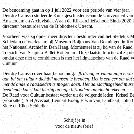
De benoeming gaat in op 1 juli 2022 voor een periode van vier jaar.
Deirdre Carasso studeerde Kunstgeschiedenis aan de Universiteit van
Amsterdam en Archivistiek A aan de Rijksarchiefschool. Sinds 2020 is
directeur-bestuurder van de Bibliotheek Utrecht.
Voorheen was zij onder meer directeur-bestuurder van het Stedelijk
Schiedam en werkzaam bij Museum Boijmans Van Beuningen in Rot
het Nationaal Archief in Den Haag. Momenteel is zij lid van de Raad
Toezicht van Scapino Ballet Rotterdam. Deze laatste functie zal zij ne
omdat deze niet te combineren is met het lidmaatschap van de Raad v
Cultuur.
Deirdre Carasso over haar benoeming:
"Ik draag er vanuit mijn erva
aan bij om cultuur dichtbij mensen te brengen. Het is een eer om dat
met de andere raadsleden te mogen doen. Het aandachtsgebied muse
beeldende kunst kan hierbij op mijn bijzondere aandacht rekenen."
De Raad voor Cultuur bestaat verder uit de volgende leden: Kristel B
(voorzitter), Stef Avezaat, Lennart Booij, Erwin van Lambaart, John O
Siere en Ellen Schindler.
Schrijf je in
voor de nieuwsbrief