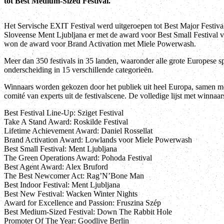
tot Best Medium-Sized Festival.
Het Servische EXIT Festival werd uitgeroepen tot Best Major Festival
Sloveense Ment Ljubljana er met de award voor Best Small Festival
won de award voor Brand Activation met Miele Powerwash.
Meer dan 350 festivals in 35 landen, waaronder alle grote Europese sp
onderscheiding in 15 verschillende categorieën.
Winnaars worden gekozen door het publiek uit heel Europa, samen me
comité van experts uit de festivalscene. De volledige lijst met winnaars 
Best Festival Line-Up: Sziget Festival
Take A Stand Award: Roskilde Festival
Lifetime Achievement Award: Daniel Rossellat
Brand Activation Award: Lowlands voor Miele Powerwash
Best Small Festival: Ment Ljubljana
The Green Operations Award: Pohoda Festival
Best Agent Award: Alex Bruford
The Best Newcomer Act: Rag’N’Bone Man
Best Indoor Festival: Ment Ljubljana
Best New Festival: Wacken Winter Nights
Award for Excellence and Passion: Fruszina Szép
Best Medium-Sized Festival: Down The Rabbit Hole
Promoter Of The Year: Goodlive Berlin