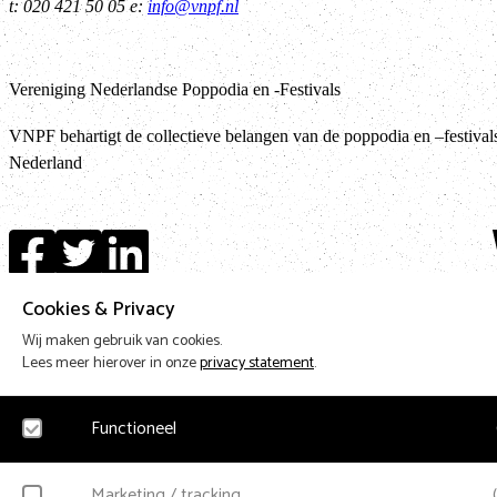
t: 020 421 50 05 e:
info@vnpf.nl
Vereniging Nederlandse Poppodia en -Festivals
VNPF behartigt de collectieve belangen van de poppodia en –festival
Nederland
T
Cookies & Privacy
Design & Code by Eagerly
Wij maken gebruik van cookies.
Lees meer hierover in onze
privacy statement
.
Functioneel
Noodzakelijk
Marketing / tracking
(