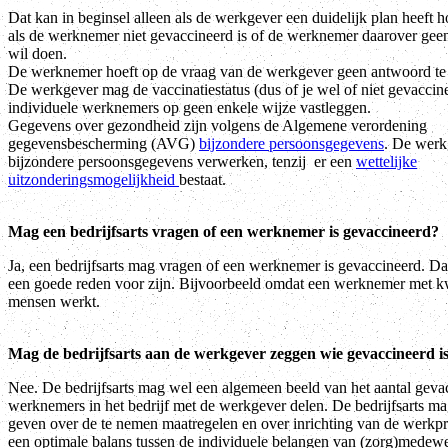
Dat kan in beginsel alleen als de werkgever een duidelijk plan heeft h
als de werknemer niet gevaccineerd is of de werknemer daarover gee
wil doen.
De werknemer hoeft op de vraag van de werkgever geen antwoord te
De werkgever mag de vaccinatiestatus (dus of je wel of niet gevaccine
individuele werknemers op geen enkele wijze vastleggen.
Gegevens over gezondheid zijn volgens de Algemene verordening
gegevensbescherming (AVG)
bijzondere persoonsgegevens
. De werk
bijzondere persoonsgegevens verwerken, tenzij er een
wettelijke
uitzonderingsmogelijkheid
bestaat.
Mag een bedrijfsarts vragen of een werknemer is gevaccineerd?
Ja, een bedrijfsarts mag vragen of een werknemer is gevaccineerd. D
een goede reden voor zijn. Bijvoorbeeld omdat een werknemer met k
mensen werkt.
Mag de bedrijfsarts aan de werkgever zeggen wie gevaccineerd i
Nee. De bedrijfsarts mag wel een algemeen beeld van het aantal geva
werknemers in het bedrijf met de werkgever delen. De bedrijfsarts m
geven over de te nemen maatregelen en over inrichting van de werkp
een optimale balans tussen de individuele belangen van (zorg)medewe