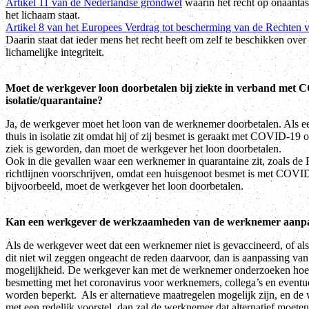
Artikel 11 van de Nederlandse grondwet
waarin het recht op onaantas
het lichaam staat.
Artikel 8 van het Europees Verdrag tot bescherming van de Rechten
Daarin staat dat ieder mens het recht heeft om zelf te beschikken over 
lichamelijke integriteit.
Moet de werkgever loon doorbetalen bij ziekte in verband met C
isolatie/quarantaine?
Ja, de werkgever moet het loon van de werknemer doorbetalen. Als 
thuis in isolatie zit omdat hij of zij besmet is geraakt met COVID-19 o
ziek is geworden, dan moet de werkgever het loon doorbetalen.
Ook in die gevallen waar een werknemer in quarantaine zit, zoals d
richtlijnen voorschrijven, omdat een huisgenoot besmet is met COVI
bijvoorbeeld, moet de werkgever het loon doorbetalen.
Kan een werkgever de werkzaamheden van de werknemer aanp
Als de werkgever weet dat een werknemer niet is gevaccineerd, of a
dit niet wil zeggen ongeacht de reden daarvoor, dan is aanpassing va
mogelijkheid. De werkgever kan met de werknemer onderzoeken hoe h
besmetting met het coronavirus voor werknemers, collega’s en eventu
worden beperkt. Als er alternatieve maatregelen mogelijk zijn, en d
met een redelijk voorstel, dan zal de werknemer dat alternatief moete