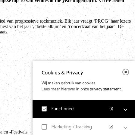
lijkse top 10 van venues of the year uitgebracht. VNPF-leden
bied van progressieve rockmuziek. Elk jaar vraagt ‘PROG’ haar lezers
iest van het jaar’, ‘beste album’ en ‘concertzaal van het jaar’. De
aats.
Cookies & Privacy
Wij maken gebruik van cookies.
Lees meer hierover in onze
privacy statement
.
Functioneel
(
1
)
Terug naar hom
Noodzakelijk
Marketing / tracking
(
2
)
 en -Festivals
Voor het functioneren van de website en het