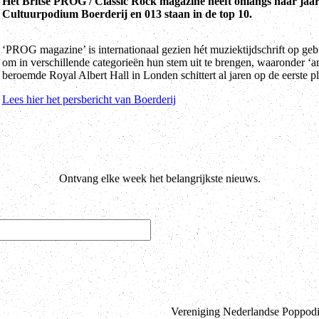
Het Britse PROG / Classic Rock magazine heeft onlangs haar jaar
Cultuurpodium Boerderij en 013 staan in de top 10.
‘PROG magazine’ is internationaal gezien hét muziektijdschrift op ge
om in verschillende categorieën hun stem uit te brengen, waaronder ‘art
beroemde Royal Albert Hall in Londen schittert al jaren op de eerste pl
Lees hier het persbericht van Boerderij
Ontvang elke week het belangrijkste nieuws.
Vereniging Nederlandse Poppodia