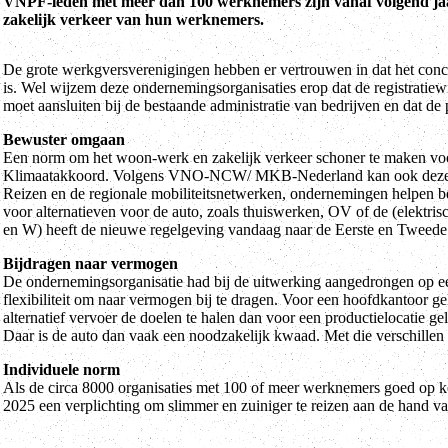
VNPF-leden met meer dan 100 werknemers zijn vanaf volgend jaar
zakelijk verkeer van hun werknemers.
De grote werkgversverenigingen hebben er vertrouwen in dat het concr
is. Wel wijzem deze ondernemingsorganisaties erop dat de registratiew
moet aansluiten bij de bestaande administratie van bedrijven en dat d
Bewuster omgaan
Een norm om het woon-werk en zakelijk verkeer schoner te maken voo
Klimaatakkoord. Volgens VNO-NCW/ MKB-Nederland kan ook deze reg
Reizen en de regionale mobiliteitsnetwerken, ondernemingen helpen be
voor alternatieven voor de auto, zoals thuiswerken, OV of de (elektrisch
en W) heeft de nieuwe regelgeving vandaag naar de Eerste en Tweede
Bijdragen naar vermogen
De ondernemingsorganisatie had bij de uitwerking aangedrongen op een 
flexibiliteit om naar vermogen bij te dragen. Voor een hoofdkantoor ge
alternatief vervoer de doelen te halen dan voor een productielocatie g
Daar is de auto dan vaak een noodzakelijk kwaad. Met die verschille
Individuele norm
Als de circa 8000 organisaties met 100 of meer werknemers goed op koers
2025 een verplichting om slimmer en zuiniger te reizen aan de hand v