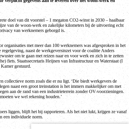
 verplicht gegevens aan te leveren over het woon-werk en
ete doel van dit voorstel – 1 megaton CO2-winst in 2030 – haalbaar
ijze van de woon-werk en zakelijke kilometers bij de uitvoering echt
e privacy van werknemers geborgd is.
r organisaties met meer dan 100 werknemers was afgesproken in het
elgeving, naast de werkgeversinzet voor de coalitie Anders
wuster om te gaan met reizen naar en voor werk en zich in te zetten
e) fiets. Staatssecretaris Heijnen van Infrastructuur en Waterstaat (I
 Kamer gestuurd.
collectieve norm zoals die er nu ligt. ‘Die biedt werkgevers de
legen naast een groot treinstation is het immers makkelijker om met
elegen aan de rand van een industrieterrein zonder OV-voorzieningen.
n moeten we wel rekening houden.’
 liggen, blijft het bij rapporteren. Als het niet lukt, krijgen ze vanaf
an een individuele norm.