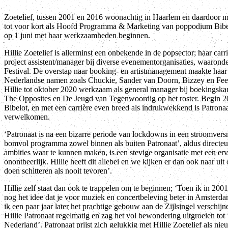
Zoetelief, tussen 2001 en 2016 woonachtig in Haarlem en daardoor ma
tot voor kort als Hoofd Programma & Marketing van poppodium Bibelot
op 1 juni met haar werkzaamheden beginnen.
Hillie Zoetelief is allerminst een onbekende in de popsector; haar carr
project assistent/manager bij diverse evenementorganisaties, waaron
Festival. De overstap naar booking- en artistmanagement maakte haar 
Nederlandse namen zoals Chuckie, Sander van Doorn, Bizzey en F
Hillie tot oktober 2020 werkzaam als general manager bij boekingskant
The Opposites en De Jeugd van Tegenwoordig op het roster. Begin 20
Bibelot, en met een carrière even breed als indrukwekkend is Patrona
verwelkomen.
‘Patronaat is na een bizarre periode van lockdowns in een stroomvers
bomvol programma zowel binnen als buiten Patronaat’, aldus directeu
ambities waar te kunnen maken, is een stevige organisatie met een er
onontbeerlijk. Hillie heeft dit allebei en we kijken er dan ook naar ui
doen schitteren als nooit tevoren’.
Hillie zelf staat dan ook te trappelen om te beginnen; ‘Toen ik in 200
nog het idee dat je voor muziek en concertbeleving beter in Amsterd
ik een paar jaar later het prachtige gebouw aan de Zijlsingel verschijn
Hillie Patronaat regelmatig en zag het vol bewondering uitgroeien to
Nederland’. Patronaat prijst zich gelukkig met Hillie Zoetelief als