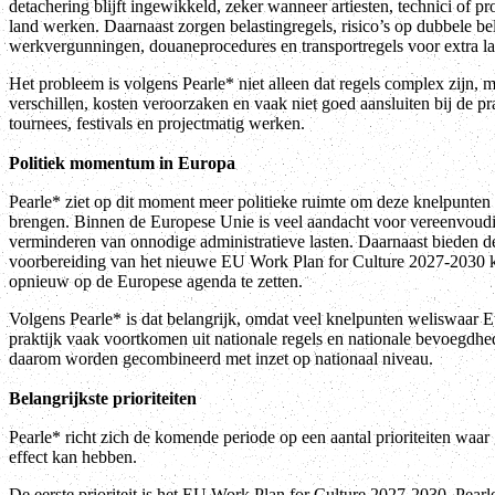
detachering blijft ingewikkeld, zeker wanneer artiesten, technici of pr
land werken. Daarnaast zorgen belastingregels, risico’s op dubbele bel
werkvergunningen, douaneprocedures en transportregels voor extra la
Het probleem is volgens Pearle* niet alleen dat regels complex zijn, m
verschillen, kosten veroorzaken en vaak niet goed aansluiten bij de p
tournees, festivals en projectmatig werken.
Politiek momentum in Europa
Pearle* ziet op dit moment meer politieke ruimte om deze knelpunten
brengen. Binnen de Europese Unie is veel aandacht voor vereenvoudig
verminderen van onnodige administratieve lasten. Daarnaast bieden 
voorbereiding van het nieuwe EU Work Plan for Culture 2027-2030 ka
opnieuw op de Europese agenda te zetten.
Volgens Pearle* is dat belangrijk, omdat veel knelpunten weliswaar 
praktijk vaak voortkomen uit nationale regels en nationale bevoegdh
daarom worden gecombineerd met inzet op nationaal niveau.
Belangrijkste prioriteiten
Pearle* richt zich de komende periode op een aantal prioriteiten waar
effect kan hebben.
De eerste prioriteit is het EU Work Plan for Culture 2027-2030. Pearl