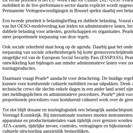
mobiliteit in de live-performance-sector daarin expliciet wordt opge
Permanente Vertegenwoordigingen in Brussel spelen daarbij een belan
Een tweede prioriteit is belastingheffing en dubbele belasting. Vooral 
van het OESO-modelverdrag kan leiden tot administratieve lasten, bron
dubbele belasting voor artiesten, gezelschappen en organisaties. Pearl
meer proportionele toepassing van deze regels.
Ook sociale zekerheid staat hoog op de agenda. Daarbij gaat het ond
toepassing van sociale zekerheidsregels bij korte grensoverschrijde
mogelijke rol van de European Social Security Pass (ESSPASS). Pearl
ontwikkeling kan bijdragen aan minder administratieve lasten voor z
touringproducties.
Daarnaast vraagt Pearle* aandacht voor detachering. De huidige regel
kunnen voor kortdurende culturele mobiliteit zwaar uitpakken. Denk aa
technische crews die slechts enkele dagen in een ander land actief zij
met meldingsplichten en administratieve procedures. Pearle* pleit vo
proportionele procedures voor kortdurend cultureel werk over de gren
Tot slot blijft douane en touringlogistiek een belangrijk aandachtspunt, 
Verenigd Koninkrijk. Bij internationale tournees moeten instrumenten
apparatuur en productiematerialen vaak tijdelijk over grenzen worden
ATA-carnets, tijdelijke invoer, controles, vertragingen en bijkomende
culturele uitwisseling aanzienlijk bemoeilijken.