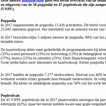
Deze nieuwe
animatievideo
geeft een eerste overzicht van de belan
en uitgaven) van de 58 poppodia en 47 popfestivals die zijn aange
(VNPF).
Poppodia
In 2017 organiseerden de poppodia 15.426 activiteiten. Dit betrof voo
25.045 optredens gegeven. Het merendeel van de artiesten kwam van
In 2017 bezochten bijna 5 miljoen mensen de poppodia. 88% van he
betaalde entree.
De kaartverkoop dekte maar gedeeltelijk de programmakosten bij kle
(35%) waren personeel (33%) en huisvesting (13%) de belangrijkste ui
(37%), horeca (25%) en subsidies (25%). Deze financieringsmix verschi
Grote podia halen meer inkomsten uit kaartverkoop. Kleine poppodia h
In 2017 hadden de poppodia 7.277 medewerkers. Hiervan was 40% beta
werkuren werden echter gemaakt door betaalde medewerkers. In volti
betaald. Bij kleine en middelgrote poppodia was 56% van het werk betaa
Popfestivals
De 45 VNPF popfestivals die in 2017 plaatsvonden ontvingen dat jaar 1
entreeprijs (62%), maar het meeste publiek kwam naar gratis toeganke