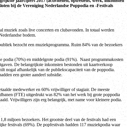
grijkste jaarcijfers 2017 (activiteiten, optredens, werk, inkomsten
sloten bij de Vereniging Nederlandse Poppodia en -Festivals
ral muziek zoals live concerten en clubavonden. In totaal werden
 Nederlandse bodem.
t publiek bezocht een muziekprogramma. Ruim 84% van de bezoekers
ine podia (70%) en middelgrote podia (91%). Naast programmakosten
tgaven. De belangrijkste inkomsten bestonden uit kaartverkoop
lt nogal afhankelijk van de publiekscapaciteit van de poppodia.
adden een groter aandeel subsidie.
alde medewerker en 60% vrijwilliger of stagiair. De meeste
jdbanen (FTE) uitgedrukt was 82% van het werk bij grote poppodia
ld. Vrijwilligers zijn erg belangrijk, met name voor kleinere podia.
,8 miljoen bezoekers. Het grootste deel van de festivals had een
lijke festivals (69%). De popfestivals hadden 117 muziekpodia waar