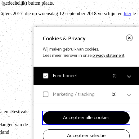
edeeltelijk) buiten plaats.
n Cijfers 2017' die op woensdag 12 september 2018 verschijnt en
hier
te
Cookies & Privacy
Wij maken gebruik van cookies.
Lees meer hierover in onze
privacy statement
.
Functioneel
(
1
)
Noodzakelijk
Marketing / tracking
(
2
)
Voor het functioneren van de website en het
Terug naar hom
onthouden van voorkeuren worden functionele cookies
geplaatst. Hierbij worden geen persoonsgegevens
 en -Festivals
YouTube
verzameld.
Accepteer alle cookies
Klikgedrag, bekeken video’s en aangepaste voorkeuren
worden verzameld. Bezoekersinformatie en
elangen van de
gebruikersgedrag wordt gebruikt voor advertenties.
rland
Accepteer selectie