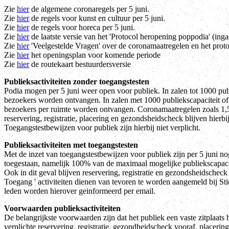
Zie
hier
de algemene coronaregels per 5 juni.
Zie
hier
de regels voor kunst en cultuur per 5 juni.
Zie
hier
de regels voor horeca per 5 juni.
Zie
hier
de laatste versie van het 'Protocol heropening poppodia' (inga
Zie
hier
'Veelgestelde Vragen' over de coronamaatregelen en het prot
Zie
hier
het openingsplan voor komende periode
Zie
hier
de routekaart bestuurdersversie
Publieksactiviteiten zonder toegangstesten
Podia mogen per 5 juni weer open voor publiek. In zalen tot 1000 pu
bezoekers worden ontvangen. In zalen met 1000 publiekscapaciteit 
bezoekers per ruimte worden ontvangen. Coronamaatregelen zoals 1,5 
reservering, registratie, placering en gezondsheidscheck blijven hierbi
Toegangstestbewijzen voor publiek zijn hierbij niet verplicht.
Publieksactiviteiten met toegangstesten
Met de inzet van toegangstestbewijzen voor publiek zijn per 5 juni n
toegestaan, namelijk 100% van de maximaal mogelijke publiekscapacit
Ook in dit geval blijven reservering, registratie en gezondsheidscheck
Toegang ' activiteiten dienen van tevoren te worden aangemeld bij 
leden worden hierover geinformeerd per email.
Voorwaarden publieksactiviteiten
De belangrijkste voorwaarden zijn dat het publiek een vaste zitplaats 
verplichte reservering, registratie, gezondheidscheck vooraf, placerin