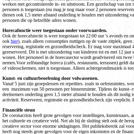
werken met gecontroleerde in- en uitstroom. Een gezelschap van (en 
personen is toegestaan (nu mag je nog maar voor 2 personen reserver
dienen ook 1,5 meter afstand onderling te houden met uitzondering va
personen die op hetzelfde adres wonen.
Horecafunctie weer toegestaan onder voorwaarden.
Ook de horecafunctie is weer toegestaan tot 22:00 uur 's avonds en 
ook
hier
), zoals alleen consumpties nuttigen op de vaste zitplek, geen 
reservering, registratie en gezondheidscheck. Er mag voor maximaal 
gereserveerd. Dit is met uitzondering van kinderen tot en met 12 jaar 
wonen. Het personeel in de horecasector wordt geadviseerd om twee ke
nemen.Voor zelfstandige horeca (cafés, restaurants, terrassen) geldt da
of videoschermen, niet is toegestaan. Alleen achtergrondmuziek is to
Kunst- en cultuurbeoefening door volwassenen.
Vanaf 5 juni zijn groepslessen en repetities. zoals in oefenruimtes, wee
een maximum van 50 personen per binnenruimte. Tijdens de kunst- e
deelnemers onderling geen 1,5 meter afstand te houden als dit nodig i
activiteit. Reserveren, registratie en gezondheidscheck zijn verplicht. 
Financiële steun
De coronacrisis heeft grote gevolgen voor instellingen, kunstenaars, 
het culturele en creatieve veld. Net als bij de sluiting stelt ook de her
creatieve sector voor enorme uitdagingen. Het publieksbereik zal voo
heeft nog steeds grote gevolgen voor de eigen inkomsten en de financi