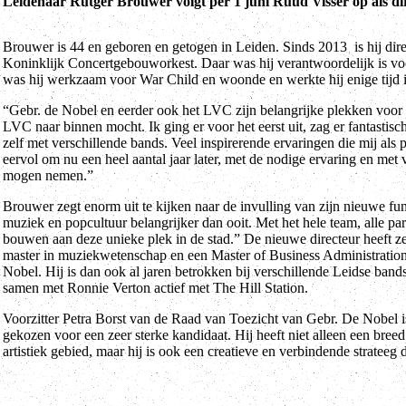
Leidenaar Rutger Brouwer volgt per 1 juni Ruud Visser op als dir
Brouwer is 44 en geboren en getogen in Leiden. Sinds 2013 is hij di
Koninklijk Concertgebouworkest. Daar was hij verantwoordelijk is vo
was hij werkzaam voor War Child en woonde en werkte hij enige tijd 
“Gebr. de Nobel en eerder ook het LVC zijn belangrijke plekken voor mi
LVC naar binnen mocht. Ik ging er voor het eerst uit, zag er fantastis
zelf met verschillende bands. Veel inspirerende ervaringen die mij al
eervol om nu een heel aantal jaar later, met de nodige ervaring en met
mogen nemen.”
Brouwer zegt enorm uit te kijken naar de invulling van zijn nieuwe fun
muziek en popcultuur belangrijker dan ooit. Met het hele team, alle pa
bouwen aan deze unieke plek in de stad.” De nieuwe directeur heeft ze
master in muziekwetenschap en een Master of Business Administration.
Nobel. Hij is dan ook al jaren betrokken bij verschillende Leidse band
samen met Ronnie Verton actief met The Hill Station.
Voorzitter Petra Borst van de Raad van Toezicht van Gebr. De Nobel
gekozen voor een zeer sterke kandidaat. Hij heeft niet alleen een breed
artistiek gebied, maar hij is ook een creatieve en verbindende strateeg 