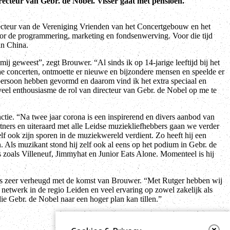
ecteur van Gebr. de Nobel. Visser gaat met pensioen.
recteur van de Vereniging Vrienden van het Concertgebouw en het
or de programmering, marketing en fondsenwerving. Voor die tijd
in China.
j geweest”, zegt Brouwer. “Al sinds ik op 14-jarige leeftijd bij het
che concerten, ontmoette er nieuwe en bijzondere mensen en speelde er
s persoon hebben gevormd en daarom vind ik het extra speciaal en
 veel enthousiasme de rol van directeur van Gebr. de Nobel op me te
ctie. “Na twee jaar corona is een inspirerend en divers aanbod van
rtners en uiteraard met alle Leidse muziekliefhebbers gaan we verder
lf ook zijn sporen in de muziekwereld verdient. Zo heeft hij een
 Als muzikant stond hij zelf ook al eens op het podium in Gebr. de
s zoals Villeneuf, Jimmyhat en Junior Eats Alone. Momenteel is hij
 is zeer verheugd met de komst van Brouwer. “Met Rutger hebben wij
 netwerk in de regio Leiden en veel ervaring op zowel zakelijk als
die Gebr. de Nobel naar een hoger plan kan tillen.”