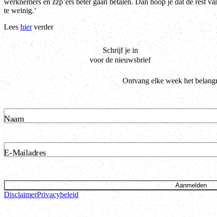
werknemers en zzp’ers beter gaan betalen. Dan hoop je dat de rest v
te weinig.’
Lees
hier
verder
Schrijf je in
voor de nieuwsbrief
Ontvang elke week het belangr
Naam
E-Mailadres
Aanmelden
Disclaimer
Privacybeleid