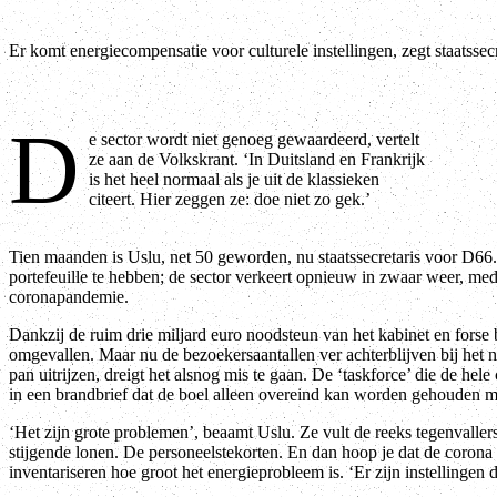
Er komt energiecompensatie voor culturele instellingen, zegt staatss
D
e sector wordt niet genoeg gewaardeerd, vertelt
ze aan de Volkskrant. ‘In Duitsland en Frankrijk
is het heel normaal als je uit de klassieken
citeert. Hier zeggen ze: doe niet zo gek.’
Tien maanden is Uslu, net 50 geworden, nu staatssecretaris voor D66. H
portefeuille te hebben; de sector verkeert opnieuw in zwaar weer, mede
coronapandemie.
Dankzij de ruim drie miljard euro noodsteun van het kabinet en forse b
omgevallen. Maar nu de bezoekersaantallen ver achterblijven bij het
pan uitrijzen, dreigt het alsnog mis te gaan. De ‘taskforce’ die de hel
in een brandbrief dat de boel alleen overeind kan worden gehouden m
‘Het zijn grote problemen’, beaamt Uslu. Ze vult de reeks tegenvaller
stijgende lonen. De personeelstekorten. En dan hoop je dat de corona r
inventariseren hoe groot het energieprobleem is. ‘Er zijn instellingen