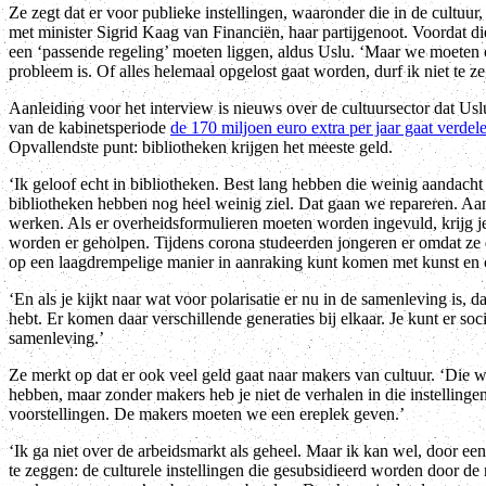
Ze zegt dat er voor publieke instellingen, waaronder die in de cultuu
met minister Sigrid Kaag van Financiën, haar partijgenoot. Voordat di
een ‘passende regeling’ moeten liggen, aldus Uslu. ‘Maar we moeten o
probleem is. Of alles helemaal opgelost gaat worden, durf ik niet te z
Aanleiding voor het interview is nieuws over de cultuursector dat Usl
van de kabinetsperiode
de 170 miljoen euro extra per jaar gaat verdel
Opvallendste punt: bibliotheken krijgen het meeste geld.
‘Ik geloof echt in bibliotheken. Best lang hebben die weinig aandacht
bibliotheken hebben nog heel weinig ziel. Dat gaan we repareren. Aan
werken. Als er overheidsformulieren moeten worden ingevuld, krijg je
worden er geholpen. Tijdens corona studeerden jongeren er omdat ze d
op een laagdrempelige manier in aanraking kunt komen met kunst en c
‘En als je kijkt naar wat voor polarisatie er nu in de samenleving is, 
hebt. Er komen daar verschillende generaties bij elkaar. Je kunt er s
samenleving.’
Ze merkt op dat er ook veel geld gaat naar makers van cultuur. ‘Die w
hebben, maar zonder makers heb je niet de verhalen in die instellingen
voorstellingen. De makers moeten we een ereplek geven.’
‘Ik ga niet over de arbeidsmarkt als geheel. Maar ik kan wel, door een
te zeggen: de culturele instellingen die gesubsidieerd worden door d