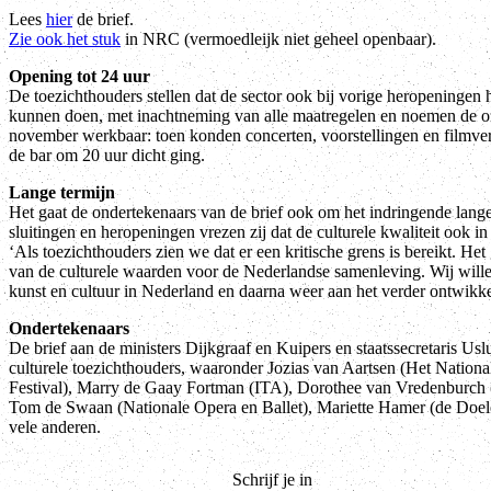
Lees
hier
de brief.
Zie ook het stuk
in NRC (vermoedleijk niet geheel openbaar).
Opening tot 24 uur
De toezichthouders stellen dat de sector ook bij vorige heropeningen he
kunnen doen, met inachtneming van alle maatregelen en noemen de 
november werkbaar: toen konden concerten, voorstellingen en filmvert
de bar om 20 uur dicht ging.
Lange termijn
Het gaat de ondertekenaars van de brief ook om het indringende lang
sluitingen en heropeningen vrezen zij dat de culturele kwaliteit ook i
‘Als toezichthouders zien we dat er een kritische grens is bereikt. He
van de culturele waarden voor de Nederlandse samenleving. Wij wille
kunst en cultuur in Nederland en daarna weer aan het verder ontwikk
Ondertekenaars
De brief aan de ministers Dijkgraaf en Kuipers en staatssecretaris Usl
culturele toezichthouders, waaronder Jozias van Aartsen (Het Nationa
Festival), Marry de Gaay Fortman (ITA), Dorothee van Vredenburch
Tom de Swaan (Nationale Opera en Ballet), Mariette Hamer (de Doel
vele anderen.
Schrijf je in