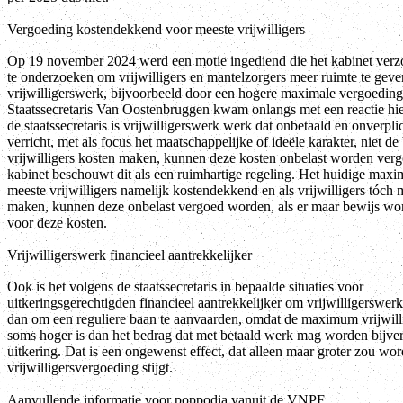
Vergoeding kostendekkend voor meeste vrijwilligers
Op 19 november 2024 werd een motie ingediend die het kabinet verz
te onderzoeken om vrijwilligers en mantelzorgers meer ruimte te gev
vrijwilligerswerk, bijvoorbeeld door een hogere maximale vergoeding
Staatssecretaris Van Oostenbruggen kwam onlangs met een reactie hi
de staatssecretaris is vrijwilligerswerk werk dat onbetaald en onverpli
verricht, met als focus het maatschappelijke of ideële karakter, niet de
vrijwilligers kosten maken, kunnen deze kosten onbelast worden ver
kabinet beschouwt dit als een ruimhartige regeling. Het huidige max
meeste vrijwilligers namelijk kostendekkend en als vrijwilligers tóch 
maken, kunnen deze onbelast vergoed worden, als er maar bewijs wor
voor deze kosten.
Vrijwilligerswerk financieel aantrekkelijker
Ook is het volgens de staatssecretaris in bepaalde situaties voor
uitkeringsgerechtigden financieel aantrekkelijker om vrijwilligerswerk
dan om een reguliere baan te aanvaarden, omdat de maximum vrijwill
soms hoger is dan het bedrag dat met betaald werk mag worden bijver
uitkering. Dat is een ongewenst effect, dat alleen maar groter zou wor
vrijwilligersvergoeding stijgt.
Aanvullende informatie voor poppodia vanuit de VNPF