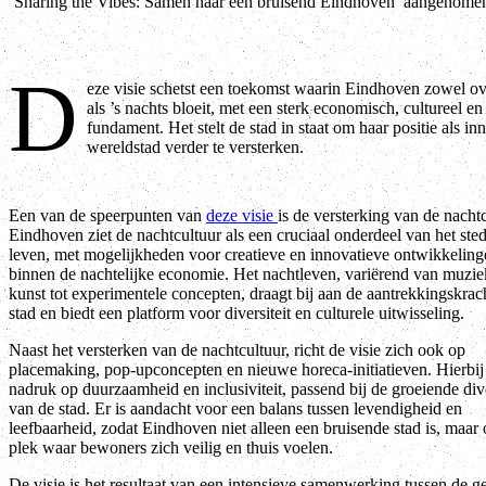
‘Sharing the Vibes: Samen naar een bruisend Eindhoven’ aangenome
D
eze visie schetst een toekomst waarin Eindhoven zowel o
als ’s nachts bloeit, met een sterk economisch, cultureel en
fundament. Het stelt de stad in staat om haar positie als in
wereldstad verder te versterken.
Een van de speerpunten van
deze visie
is de versterking van de nachtc
Eindhoven ziet de nachtcultuur als een cruciaal onderdeel van het sted
leven, met mogelijkheden voor creatieve en innovatieve ontwikkeling
binnen de nachtelijke economie. Het nachtleven, variërend van muzie
kunst tot experimentele concepten, draagt bij aan de aantrekkingskrac
stad en biedt een platform voor diversiteit en culturele uitwisseling.
Naast het versterken van de nachtcultuur, richt de visie zich ook op
placemaking, pop-upconcepten en nieuwe horeca-initiatieven. Hierbij 
nadruk op duurzaamheid en inclusiviteit, passend bij de groeiende dive
van de stad. Er is aandacht voor een balans tussen levendigheid en
leefbaarheid, zodat Eindhoven niet alleen een bruisende stad is, maar
plek waar bewoners zich veilig en thuis voelen.
De visie is het resultaat van een intensieve samenwerking tussen de g