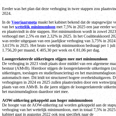
Eerder was het plan dat deze verhoging in twee stappen zou plaatsvi
2024.
In de
Voorjaarsnota
maakt het kabinet bekend dat de stapsgewijze v
van het
wettelijk minimumloon
met 7,5% in 2025 een jaar eerder wor
en plaatsvindt in drie stappen. Het minimumloon wordt in zowel 2023
verhoogd met 2,5% en met 2,32% in 2025. In het Coalitieakkoord 2
was eerder uitgegaan van een jaarlijkse verhoging van 3,75% in 2024
3,615% in 2025. Het bruto wettelijk minimumloon bedraagt per 1 juli
1.756,20 per maand, € 405,30 per week en € 81,06 per dag.
Loongerelateerde uitkeringen stijgen mee met minimumloon
De verhoging in 2023 vindt plaats door middel van een algemene maa
bestuur (AMvB). Hierdoor stijgen de loongerelateerde uitkeringen (zo
uitkeringen, toeslagen en studiefinanciering) en het maximumdagloon
automatisch mee. Dit leidt tot structureel hogere overheidsuitgaven. D
verhogingen in 2024 en 2025 zullen plaatsvinden door een wetswijzig
plaats van een AMvB. In die jaren stijgen de loongerelateerde uitkeri
het maximumdagloon daardoor niet mee.
AOW-uitkering gekoppeld aan hoger minimumloon
De hoogte van de AOW-uitkering zal worden gekoppeld aan de staps
verhoging van het wettelijk minimumloon, met in totaal 7,5% in 2025
kabinet gaat in augustus 2022 ook nog specifiek naar de