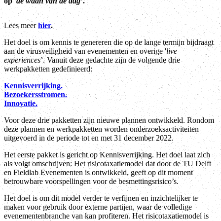
op
'de waan van de dag’
.
Lees meer
hier
.
Het doel is om kennis te genereren die op de lange termijn bijdraagt
aan de virusveiligheid van evenementen en overige '
live
experiences
’. Vanuit deze gedachte zijn de volgende drie
werkpakketten gedefinieerd:
Kennisverrijking.
Bezoekersstromen.
Innovatie.
Voor deze drie pakketten zijn nieuwe plannen ontwikkeld. Rondom
deze plannen en werkpakketten worden onderzoeksactiviteiten
uitgevoerd in de periode tot en met 31 december 2022.
Het eerste pakket is gericht op Kennisverrijking. Het doel laat zich
als volgt omschrijven: Het risicotaxatiemodel dat door de TU Delft
en Fieldlab Evenementen is ontwikkeld, geeft op dit moment
betrouwbare voorspellingen voor de besmettingsrisico’s.
Het doel is om dit model verder te verfijnen en inzichtelijker te
maken voor gebruik door externe partijen, waar de volledige
evenementenbranche van kan profiteren. Het risicotaxatiemodel is