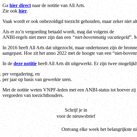
Ga
hier direct
naar de notitie van All Arts.
Zie ook
hier
.
Vaak wordt er ook onbezoldigd toezicht gehouden, maar zeker niet alt
Als er zo’n vergoeding betaald wordt, mag dat volgens de
ANBI-regels niet meer zijn dan een
“niet-bovenmatig vacatiegeld
”. M
In 2016 heeft All Arts dat uitgezocht, maar ondertussen zijn de bron
aangepast. Hoe zit het anno 2022 met de hoogte van een “niet-bovenm
In de
deze notitie
heeft All Arts dit uitgewerkt. Er zijn twee mogelijk
per vergadering, en
per jaar op basis van gewerkte uren.
Met de notitie weten VNPF-leden met een ANBI-status tot hoever zij
vergoeden van toezichthouders.
Schrijf je in
voor de nieuwsbrief
Ontvang elke week het belangrijkste n