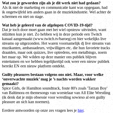
Wat zou je geworden zijn als je dit werk niet had gedaan?
Als ik niet de marketing en communicatie kant was opgegaan, had
ik ongetwijfeld iets anders gaan in de muziekindustrie. Wel achter de
schermen en niet on stage.
Wat heb je geleerd van de afgelopen COVID-19-tijd?
Dat je toch door moet gaan met het wiel opnieuw uitvinden, want
stilzitten kun je niet. Zo hebben wij in deze periode een Twitch
kanaal aangemaakt (www.twitch.tv/baroeg) en hier wekelijks live
streams op uitgezonden. Het waren voornamelijk dj live streams van
muzikanten, ambassadeurs, vrijwilligers etc. die hun favoriete tracks
draaiden, maar ook quizzes, live optredens, een metalbingo, noem
het maar op. We wilden op deze manier ons publiek blijven
entertainen en we hebben tegelijkertijd ook weer een nieuw publiek
bereikt EN een nieuw platform ontdekt.
Guilty pleasures bestaan volgens ons niet. Maar, voor welke
‘onverwachte muziek’ mag je ’s nachts worden wakker
gemaakt?
Spice Girls, de Hamilton soundtrack, foute 80's zoals 'Tarzan Boy'
van Baltimora en themesongs van worstelaar van All Elite Wrestling
(ik denk dat je mijn obsessie voor wrestling sowieso al een guilty
pleasure an sich kan noemen).
Eerdere antwoorden op onze zes vragen lees je
hier
.