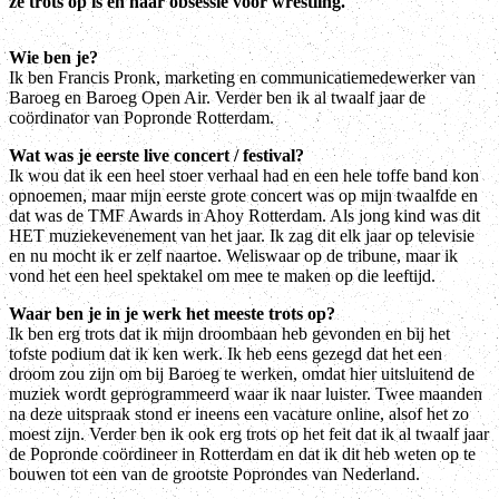
ze trots op is én haar obsessie voor wrestling.
Wie ben je?
Ik ben Francis Pronk, marketing en communicatiemedewerker van
Baroeg en Baroeg Open Air. Verder ben ik al twaalf jaar de
coördinator van Popronde Rotterdam.
Wat was je eerste live concert / festival?
Ik wou dat ik een heel stoer verhaal had en een hele toffe band kon
opnoemen, maar mijn eerste grote concert was op mijn twaalfde en
dat was de TMF Awards in Ahoy Rotterdam. Als jong kind was dit
HET muziekevenement van het jaar. Ik zag dit elk jaar op televisie
en nu mocht ik er zelf naartoe. Weliswaar op de tribune, maar ik
vond het een heel spektakel om mee te maken op die leeftijd.
Waar ben je in je werk het meeste trots op?
Ik ben erg trots dat ik mijn droombaan heb gevonden en bij het
tofste podium dat ik ken werk. Ik heb eens gezegd dat het een
droom zou zijn om bij Baroeg te werken, omdat hier uitsluitend de
muziek wordt geprogrammeerd waar ik naar luister. Twee maanden
na deze uitspraak stond er ineens een vacature online, alsof het zo
moest zijn. Verder ben ik ook erg trots op het feit dat ik al twaalf jaar
de Popronde coördineer in Rotterdam en dat ik dit heb weten op te
bouwen tot een van de grootste Poprondes van Nederland.