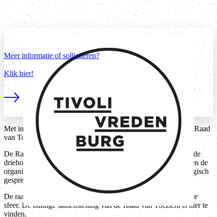
Meer informatie of solliciteren?
Klik hier!
Lees meer
Met ingang van september 2026 ontstaat er een vacature in de Raad
van Toezicht van TivoliVredenburg.
De Raad van Toezicht houdt toezicht op het functioneren van de
driehoofdige directie en op de algemene gang van zaken binnen de
organisatie. Daarnaast fungeert de raad als klankbord en strategisch
gesprekspartner bij het te voeren beleid.
De raad bestaat uit zeven leden en werkt in een open, collegiale
sfeer. De huidige samenstelling van de Raad van Toezicht is hier te
vinden.