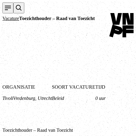
Terug naar h
Vacature
Toezichthouder – Raad van Toezicht
ORGANISATIE
SOORT VACATURE
TIJD
TivoliVredenburg, Utrecht
Beleid
0 uur
Toezichthouder – Raad van Toezicht