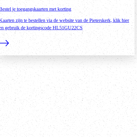
Bestel je toegangskaarten met korting
Kaarten zijn te bestellen via de website van de Pieterskerk, klik hier
en gebruik de kortingscode HL51GU22CS
Lees meer