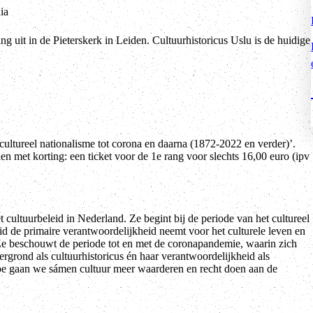
ia
uit in de Pieterskerk in Leiden. Cultuurhistoricus Uslu is de huidige
 cultureel nationalisme tot corona en daarna (1872-2022 en verder)’.
en met korting: een ticket voor de 1e rang voor slechts 16,00 euro (ipv
 cultuurbeleid in Nederland. Ze begint bij de periode van het cultureel
id de primaire verantwoordelijkheid neemt voor het culturele leven en
. Ze beschouwt de periode tot en met de coronapandemie, waarin zich
tergrond als cultuurhistoricus én haar verantwoordelijkheid als
: hoe gaan we sámen cultuur meer waarderen en recht doen aan de