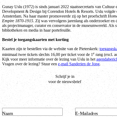
Gunay Uslu (1972) is sinds januari 2022 staatssecretaris van Cultuur 
Development & Design bij Corendon Hotels & Resorts. Uslu volgde e
Amsterdam. Na haar master promoveerde zij op het proefschrift
Homer
Empire 1870-1915
. Zij was vervolgens jarenlang als onderzoeker e
als projectmanager, curator en conservator in de museumwereld. Als sta
bibliotheken en media in haar portefeuille.
Bestel je toegangskaarten met korting
Kaarten zijn te bestellen via de website van de Pieterskerk:
toegangsk
e
minimaal twee tickets slechts 16,00 per ticket voor de 1
rang (excl. a
Kijk voor meer informatie over de lezing van Uslu in het
agendaberic
Vragen over de lezing? Stuur een
e-mail Sanderien de Jong
.
Schrijf je in
voor de nieuwsbrief
Naam
E-Mailadres