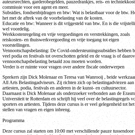
auteursrechten, garderobegelden, pauzedrankjes, reis- en techniekkost
commissie voor een agent en meer.
Subsidies, fondsenbijdragen en btw: Wat is belastbaar voor de btw. Ho
het met de aftrek van de voorbelasting van de kosten.
Educatie en btw: Wanneer is dit vrijgesteld van btw. En is die vrijstell
wel voordelig.
Werkkostenregeling en vrije vergoedingen en verstrekkingen, zoals
reiskosten- en thuiswerkvergoeding en vrije toegang tot eigen
voorstellingen.
Vennootschapsbelasting: De Covid-ondersteuningssubsidies hebben b
veel podia en festivals tot overschotten geleid en de vraag is of daarov
vennootschapsbelasting betaald zou moeten worden.
Verder is er ruimte voor vragen over andere fiscale onderwerpen
Sprekers zijn Dick Molenaar en Teresa van Wanrooij , beide werkzaa
All Arts Belastingadviseurs. Zij richten zich op belastingadviezen aan
artiesten, podia, festivals en anderen in de kunst- en cultuursector.
Daarnaast is Dick Molenaar als onderzoeker verbonden aan de Erasm
Universiteit te Rotterdam en schrijft hij veel over de belastingregels v
sporters en artiesten. Tijdens deze cursus is er veel gelegenheid tot het
stellen van vragen en eigen inbreng.
Programma
Deze cursus zal starten om 10:00 met verschillende pauze tussendoor