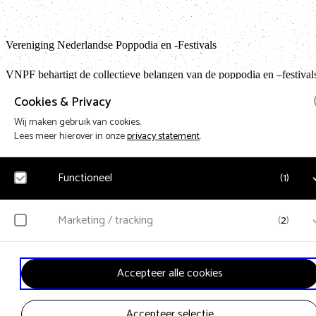
Vereniging Nederlandse Poppodia en -Festivals
VNPF behartigt de collectieve belangen van de poppodia en –festival
Nederland
Cookies & Privacy
Wij maken gebruik van cookies.
Lees meer hierover in onze
privacy statement
.
Terug na
Functioneel
(
1
)
Design & Code by Eagerly
Noodzakelijk
Marketing / tracking
(
2
)
Voor het functioneren van de website en het onthouden van voorkeuren worden
functionele cookies geplaatst. Hierbij worden geen persoonsgegevens verzameld.
YouTube
Accepteer alle cookies
Klikgedrag, bekeken video’s en aangepaste voorkeuren worden verzameld.
Bezoekersinformatie en gebruikersgedrag wordt gebruikt voor advertenties.
Accepteer selectie