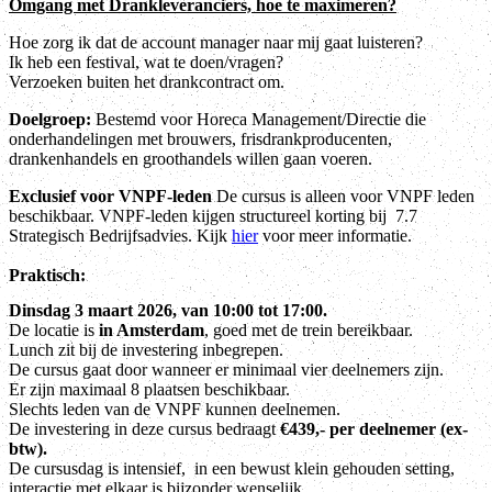
Omgang met Drankleveranciers, hoe te maximeren?
Hoe zorg ik dat de account manager naar mij gaat luisteren?
Ik heb een festival, wat te doen/vragen?
Verzoeken buiten het drankcontract om.
Doelgroep:
Bestemd voor Horeca Management/Directie die
onderhandelingen met brouwers, frisdrankproducenten,
drankenhandels en groothandels willen gaan voeren.
Exclusief voor VNPF-leden
De cursus is alleen voor VNPF leden
beschikbaar. VNPF-leden kijgen structureel korting bij 7.7
Strategisch Bedrijfsadvies. Kijk
hier
voor meer informatie.
Praktisch:
Dinsdag 3 maart 2026, van 10:00 tot 17:00.
De locatie is
in Amsterdam
, goed met de trein bereikbaar.
Lunch zit bij de investering inbegrepen.
De cursus gaat door wanneer er minimaal vier deelnemers zijn.
Er zijn maximaal 8 plaatsen beschikbaar.
Slechts leden van de VNPF kunnen deelnemen.
De investering in deze cursus bedraagt
€439,- per deelnemer (ex-
btw).
De cursusdag is intensief, in een bewust klein gehouden setting,
interactie met elkaar is bijzonder wenselijk.