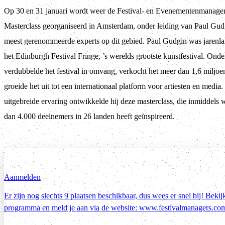
Op 30 en 31 januari wordt weer de Festival- en Evenementenmanag
Masterclass georganiseerd in Amsterdam, onder leiding van Paul Gud
meest gerenommeerde experts op dit gebied. Paul Gudgin was jarenla
het Edinburgh Festival Fringe, ’s werelds grootste kunstfestival. Onder
verdubbelde het festival in omvang, verkocht het meer dan 1,6 miljoen
groeide het uit tot een internationaal platform voor artiesten en media.
uitgebreide ervaring ontwikkelde hij deze masterclass, die inmiddels
dan 4.000 deelnemers in 26 landen heeft geïnspireerd.
Aanmelden
Er zijn nog slechts 9 plaatsen beschikbaar, dus wees er snel bij! Bekij
programma en meld je aan via de website: www.festivalmanagers.co