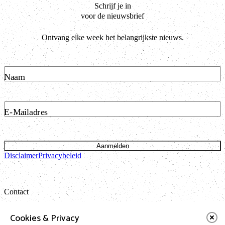
Schrijf je in
voor de nieuwsbrief
Ontvang elke week het belangrijkste nieuws.
Naam
E-Mailadres
Aanmelden
Disclaimer
Privacybeleid
Contact
Bataviastraat 24 unit 1.13
Cookies & Privacy
1095 ET Amsterdam