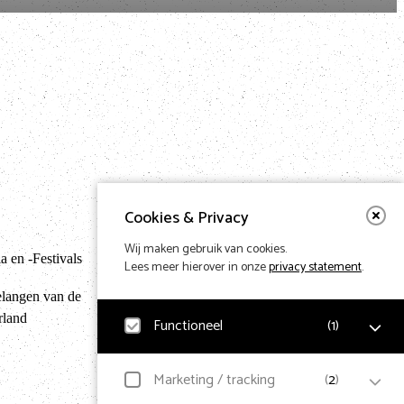
Cookies & Privacy
Terug naar hom
Wij maken gebruik van cookies.
 en -Festivals
Lees meer hierover in onze
privacy statement
.
elangen van de
rland
Functioneel
(
1
)
Design & Code by Eagerly
Noodzakelijk
Marketing / tracking
(
2
)
Voor het functioneren van de website en het