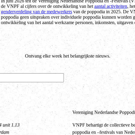
In juni 2026 telt de Vereniging Nederlandse Poppodia en -Festivals 
de VNPF al cijfers over de ontwikkeling van het
aantal activiteiten
, he
genderverdeling van de medewerkers
van de poppodia in 2025. De VN
poppodia geen uitspraken over individuele poppodia kunnen worden g
ontwikkeling van het aantal werkzame personen, inkomsten, uitgaven e
Ontvang elke week het belangrijkste nieuws.
Vereniging Nederlandse Poppodia
4 unit 1.13
VNPF behartigt de collectieve b
erdam
poppodia en –festivals van Nede