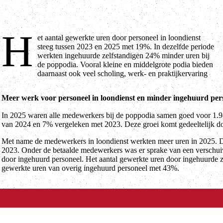
H
et aantal gewerkte uren door personeel in loondienst
aan stagiairs en vrijwilligers. Deze cijfers zijn afkomstig van de
steeg tussen 2023 en 2025 met 19%. In dezelfde periode
Vereniging Nederlandse Poppodia en -Festivals (VNPF), die deze
werkten ingehuurde zelfstandigen 24% minder uren bij
analyse maakte op basis van de gegevens van 55 van de 72
de poppodia. Vooral kleine en middelgrote podia bieden
daarnaast ook veel scholing, werk- en praktijkervaring
Meer werk voor personeel in loondienst en minder ingehuurd per
In 2025 waren alle medewerkers bij de poppodia samen goed voor 1.98
van 2024 en 7% vergeleken met 2023. Deze groei komt gedeeltelijk d
Met name de medewerkers in loondienst werkten meer uren in 2025. 
2023. Onder de betaalde medewerkers was er sprake van een verschui
door ingehuurd personeel. Het aantal gewerkte uren door ingehuurde z
gewerkte uren van overig ingehuurd personeel met 43%.