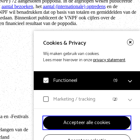
(VNPF) 72 aangesloten poppodia. In de afgelopen weken publiceerde
t
aantal bezoeken
, het
aantal (internationale) optredens
en de
PF wil benadrukken dat op basis van totalen en gemiddelden van de
edaan. Binnenkort publiceert de VNPF ook cijfers over de
n financieel resultaat van de poppodia.
Cookies & Privacy
Wij maken gebruik van cookies.
Lees meer hierover in onze
privacy statement
.
Functioneel
(
1
)
Noodzakelijk
Marketing / tracking
(
2
)
Voor het functioneren van de website en het
Terug naar hom
onthouden van voorkeuren worden functionele cookies
geplaatst. Hierbij worden geen persoonsgegevens
YouTube
 en -Festivals
verzameld.
Accepteer alle cookies
Klikgedrag, bekeken video’s en aangepaste voorkeuren
worden verzameld. Bezoekersinformatie en
elangen van de
gebruikersgedrag wordt gebruikt voor advertenties.
rland