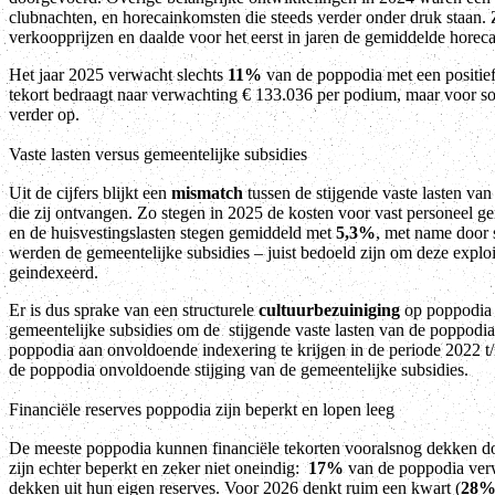
clubnachten, en horecainkomsten die steeds verder onder druk staan. 
verkoopprijzen en daalde voor het eerst in jaren de gemiddelde horec
Het jaar 2025 verwacht slechts
11%
van de poppodia met een positief 
tekort bedraagt naar verwachting € 133.036 per podium, maar voor som
verder op.
Vaste lasten versus gemeentelijke subsidies
Uit de cijfers blijkt een
mismatch
tussen de stijgende vaste lasten va
die zij ontvangen. Zo stegen in 2025 de kosten voor vast personeel 
en de huisvestingslasten stegen gemiddeld met
5,3%
, met name door 
werden de gemeentelijke subsidies – juist bedoeld zijn om deze explo
geindexeerd.
Er is dus sprake van een structurele
cultuurbezuiniging
op poppodia 
gemeentelijke subsidies om de stijgende vaste lasten van de poppodia
poppodia aan onvoldoende indexering te krijgen in de periode 2022 t/
de poppodia onvoldoende stijging van de gemeentelijke subsidies.
Financiële reserves poppodia zijn beperkt en lopen leeg
De meeste poppodia kunnen
financiële
tekorten vooralsnog dekken 
zijn echter beperkt en zeker niet oneindig:
17%
van de poppodia ver
dekken uit hun eigen reserves. Voor 2026 denkt ruim een kwart (
28