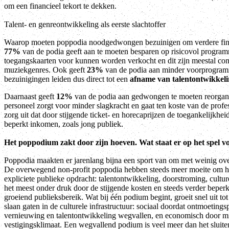
om een financieel tekort te dekken.
Talent- en genreontwikkeling als eerste slachtoffer
Waarop moeten poppodia noodgedwongen bezuinigen om verdere
fi
77%
van de podia geeft aan te moeten besparen op risicovol program
toegangskaarten voor kunnen worden verkocht en dit zijn meestal co
muziekgenres. Ook geeft
23%
van de podia aan minder voorprogram
bezuinigingen leiden dus direct tot een
afname van talentontwikkelin
Daarnaast geeft
12%
van de podia aan gedwongen te moeten reorganis
personeel zorgt voor minder slagkracht en gaat ten koste van de profe
zorg uit dat door stijgende ticket- en horecaprijzen de toegankelijk
beperkt inkomen, zoals jong publiek.
Het poppodium zakt door zijn hoeven. Wat staat er op het spel v
Poppodia maakten er jarenlang bijna een sport van om met weinig over
De overwegend non-profit poppodia hebben steeds meer moeite om hun
expliciete publieke opdracht: talentontwikkeling, doorstroming, cultur
het meest onder druk door de stijgende kosten en steeds verder beperkt
groeiend publieksbereik. Wat bij één podium begint, groeit snel uit t
slaan gaten in de culturele infrastructuur: sociaal doordat ontmoetings
vernieuwing en talentontwikkeling wegvallen, en economisch door mi
vestigingsklimaat. Een wegvallend podium is veel meer dan het sluiten