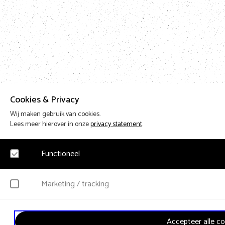
Cookies & Privacy
Wij maken gebruik van cookies.
Lees meer hierover in onze
privacy statement
.
Functioneel
Noodzakelijk
Marketing / tracking
Voor het functioneren van de website en het onthouden van voorkeuren worden fun
persoonsgegevens verzameld.
YouTube
Accepteer alle co
Klikgedrag, bekeken video’s en aangepaste voorkeuren worden verzameld. Bezoeke