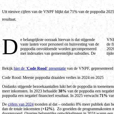
Uit nieuwe cijfers van de VNPF blijkt dat 71% van de poppodia 2025 v
resultaat.
D
e belangrijkste oorzaak hiervan is dat stijgende
VNPF deed in de afgelopen weken een extra onderzoek naar
vaste lasten voor personeel en huisvesting van de
de financiële situatie van de aangesloten poppodia in 2025 en
poppodia onvoldoende worden gecompenseerd
2026. De bevindingen werden op 15 januari gepresenteerd
met indexaties van gemeentelijke subsidies. De
tijd
Bekijk
hier de ‘
Code Rood
‘ presentatie
van de VNPF, gepresenteerd 
Code Rood: Meeste poppodia draaiden verlies in 2024 en 2025
Ondanks stijgende bezoekaantallen lukt het de poppodia in toenemend
meer inkomsten. In 2023 behaalde
38%
van de poppodia een negatief
poppodia een negatief financieel resultaat. In 2025 verwacht
71%
van
De
cijfers van 2024
toonden al dat – ondanks 8% meer publiek dan het 
dan de totale inkomsten (
+12%
). Zo groeiden de programmakosten 
doorgevoerd. Overige belangrijke ontwikkelingen in 2024 waren een 