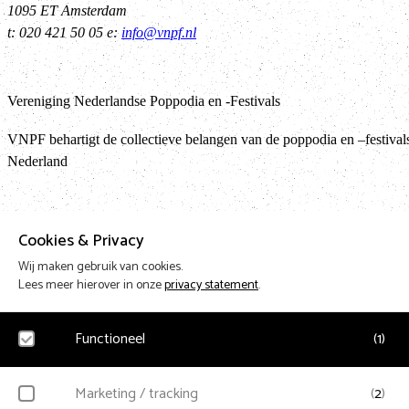
1095 ET Amsterdam
t: 020 421 50 05 e:
info@vnpf.nl
Vereniging Nederlandse Poppodia en -Festivals
VNPF behartigt de collectieve belangen van de poppodia en –festival
Nederland
Terug 
Cookies & Privacy
Wij maken gebruik van cookies.
Lees meer hierover in onze
privacy statement
.
Design & Code by Eagerly
Functioneel
(
1
)
Noodzakelijk
Marketing / tracking
(
2
)