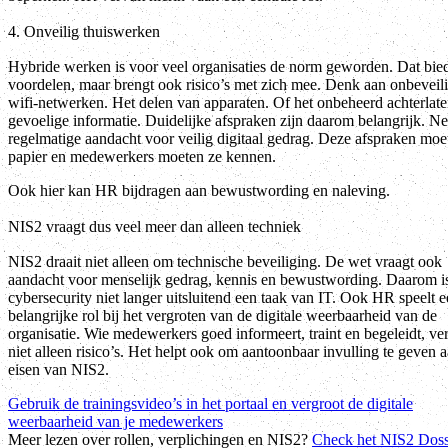
4. Onveilig thuiswerken
Hybride werken is voor veel organisaties de norm geworden. Dat bie
voordelen, maar brengt ook risico’s met zich mee. Denk aan onbeveil
wifi-netwerken. Het delen van apparaten. Of het onbeheerd achterlat
gevoelige informatie. Duidelijke afspraken zijn daarom belangrijk. Net
regelmatige aandacht voor veilig digitaal gedrag. Deze afspraken moe
papier en medewerkers moeten ze kennen.
Ook hier kan HR bijdragen aan bewustwording en naleving.
NIS2 vraagt dus veel meer dan alleen techniek
NIS2 draait niet alleen om technische beveiliging. De wet vraagt ook
aandacht voor menselijk gedrag, kennis en bewustwording. Daarom i
cybersecurity niet langer uitsluitend een taak van IT. Ook HR speelt 
belangrijke rol bij het vergroten van de digitale weerbaarheid van de
organisatie. Wie medewerkers goed informeert, traint en begeleidt, ver
niet alleen risico’s. Het helpt ook om aantoonbaar invulling te geven 
eisen van NIS2.
Gebruik de trainingsvideo’s in het portaal en vergroot de digitale
weerbaarheid van je medewerkers
Meer lezen over rollen, verplichingen en NIS2?
Check het NIS2 Doss