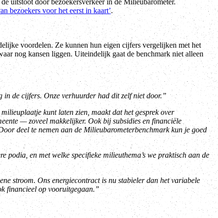
de uitstoot door bezoekersverkeer in de Milieubarometer.
 bezoekers voor het eerst in kaart’
.
lijke voordelen. Ze kunnen hun eigen cijfers vergelijken met het
aar nog kansen liggen. Uiteindelijk gaat de benchmark niet alleen
in de cijfers. Onze verhuurder had dit zelf niet door.”
milieuplaatje kunt laten zien, maakt dat het gesprek over
te — zoveel makkelijker. Ook bij subsidies en financiële
Door deel te nemen aan de Milieubarometerbenchmark kun je goed
re podia, en met welke specifieke milieuthema’s we praktisch aan de
ne stroom. Ons energiecontract is nu stabieler dan het variabele
k financieel op vooruitgegaan.”