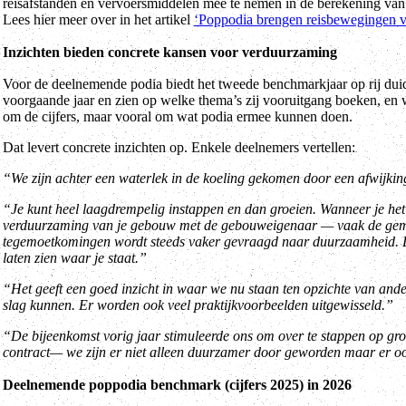
reisafstanden en vervoersmiddelen mee te nemen in de berekening van 
Lees hier meer over in het artikel
‘Poppodia brengen reisbewegingen van
Inzichten bieden concrete kansen voor verduurzaming
Voor de deelnemende podia biedt het tweede benchmarkjaar op rij duide
voorgaande jaar en zien op welke thema’s zij vooruitgang boeken, en w
om de cijfers, maar vooral om wat podia ermee kunnen doen.
Dat levert concrete inzichten op. Enkele deelnemers vertellen:
“We zijn achter een waterlek in de koeling gekomen door een afwijking 
“Je kunt heel laagdrempelig instappen en dan groeien. Wanneer je het 
verduurzaming van je gebouw met de gebouweigenaar — vaak de gemeen
tegemoetkomingen wordt steeds vaker gevraagd naar duurzaamheid. 
laten zien waar je staat.”
“Het geeft een goed inzicht in waar we nu staan ten opzichte van ande
slag kunnen. Er worden ook veel praktijkvoorbeelden uitgewisseld.”
“De bijeenkomst vorig jaar stimuleerde ons om over te stappen op groe
contract— we zijn er niet alleen duurzamer door geworden maar er oo
Deelnemende poppodia benchmark (cijfers 2025) in 2026