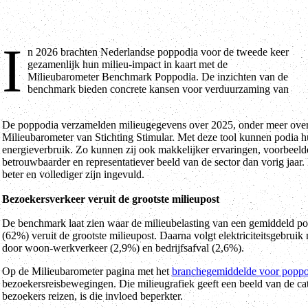
I
n 2026 brachten Nederlandse poppodia voor de tweede keer
de poppodia. Dit initiatief van Genoeg Gewaste en de VNPF
gezamenlijk hun milieu-impact in kaart met de
groeide dit jaar met zes nieuwkomers naar 24 deelnemende
Milieubarometer Benchmark Poppodia. De inzichten van de
benchmark bieden concrete kansen voor verduurzaming van
De poppodia verzamelden milieugegevens over 2025, onder meer over e
Milieubarometer van Stichting Stimular. Met deze tool kunnen podia hu
energieverbruik. Zo kunnen zij ook makkelijker ervaringen, voorbeelde
betrouwbaarder en representatiever beeld van de sector dan vorig jaar
beter en vollediger zijn ingevuld.
Bezoekersverkeer veruit de grootste milieupost
De benchmark laat zien waar de milieubelasting van een gemiddeld po
(62%) veruit de grootste milieupost. Daarna volgt elektriciteitsgebr
door woon-werkverkeer (2,9%) en bedrijfsafval (2,6%).
Op de Milieubarometer pagina met het
branchegemiddelde voor poppo
bezoekersreisbewegingen. Die milieugrafiek geeft een beeld van de c
bezoekers reizen, is die invloed beperkter.