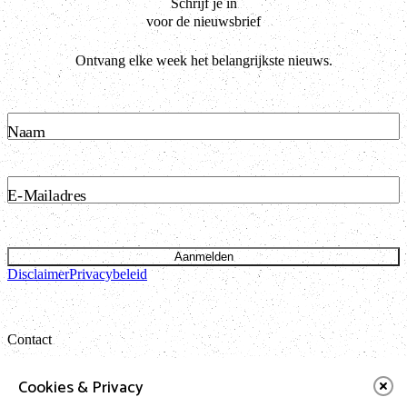
Schrijf je in
voor de nieuwsbrief
Ontvang elke week het belangrijkste nieuws.
Naam
E-Mailadres
Aanmelden
Disclaimer
Privacybeleid
Contact
Bataviastraat 24 unit 1.13
Cookies & Privacy
1095 ET Amsterdam