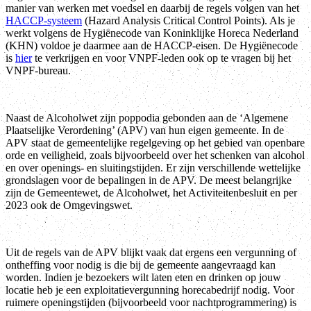
manier van werken met voedsel en daarbij de regels volgen van het
HACCP
-systeem
(Hazard Analysis Critical Control Points). Als je
werkt volgens de Hygiënecode van Koninklijke Horeca Nederland
(KHN) voldoe je daarmee aan de HACCP-eisen. De Hygiënecode
is
hier
te verkrijgen en voor VNPF-leden ook op te vragen bij het
VNPF-bureau.
Naast de Alcoholwet zijn poppodia gebonden aan de ‘Algemene
Plaatselijke Verordening’ (APV) van hun eigen gemeente. In de
APV staat de gemeentelijke regelgeving op het gebied van openbare
orde en veiligheid, zoals bijvoorbeeld over het schenken van alcohol
en over openings- en sluitingstijden.
Er zijn verschillende wettelijke
grondslagen voor de bepalingen in de APV. De meest belangrijke
zijn de Gemeentewet, de Alcoholwet, het Activiteitenbesluit en per
2023 ook de Omgevingswet.
Uit de regels van de APV blijkt vaak dat ergens een vergunning of
ontheffing voor nodig is die bij de gemeente aangevraagd kan
worden.
Indien je bezoekers wilt laten eten en drinken op jouw
locatie heb je een exp
loitatievergunning horecabedrijf nodig. Voor
ruimere openingstijden (bijvoorbeeld voor nachtprogrammering) is