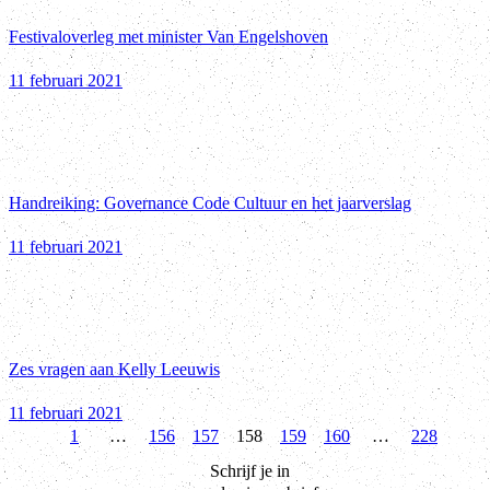
Festivaloverleg met minister Van Engelshoven
11 februari 2021
Handreiking: Governance Code Cultuur en het jaarverslag
11 februari 2021
Zes vragen aan Kelly Leeuwis
11 februari 2021
1
…
156
157
158
159
160
…
228
Vorige
Vo
Schrijf je in