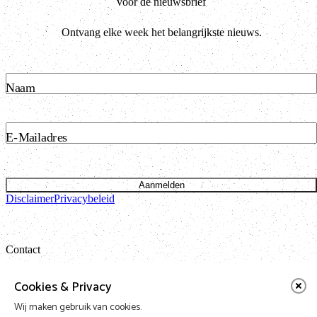
voor de nieuwsbrief
Ontvang elke week het belangrijkste nieuws.
Naam
E-Mailadres
Aanmelden
Disclaimer
Privacybeleid
Contact
Bataviastraat 24 unit 1.13
Cookies & Privacy
1095 ET Amsterdam
Wij maken gebruik van cookies.
t: 020 421 50 05 e:
info@vnpf.nl