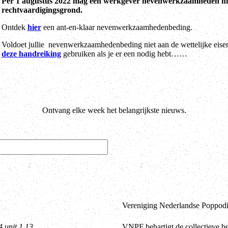
Per 1 augustus 2022 mag een werkgever nevenwerkzaamheden niet 
rechtvaardigingsgrond.
Ontdek
hier
een ant-en-klaar nevenwerkzaamhedenbeding.
Voldoet jullie nevenwerkzaamhedenbeding niet aan de wettelijke eisen
deze handreiking
gebruiken als je er een nodig hebt……
Ontvang elke week het belangrijkste nieuws.
Vereniging Nederlandse Poppodia
4 unit 1.13
VNPF behartigt de collectieve b