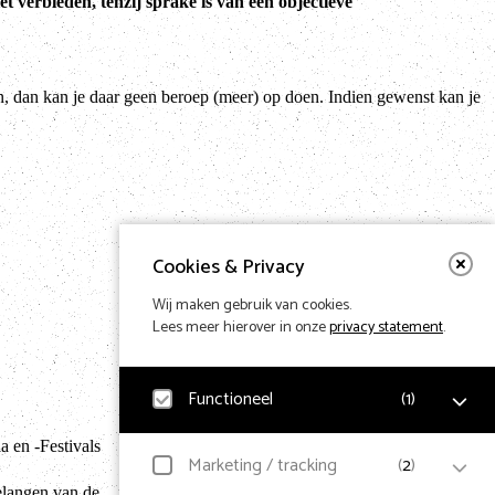
verbieden, tenzij sprake is van een objectieve
, dan kan je daar geen beroep (meer) op doen. Indien gewenst kan je
Cookies & Privacy
Wij maken gebruik van cookies.
Lees meer hierover in onze
privacy statement
.
Functioneel
(
1
)
Terug naar hom
 en -Festivals
Noodzakelijk
Marketing / tracking
(
2
)
Voor het functioneren van de website en het
elangen van de