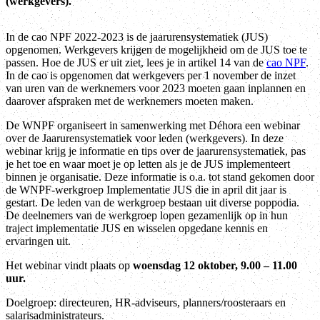
(werkgevers).
In de cao NPF 2022-2023 is de jaarurensystematiek (JUS)
opgenomen. Werkgevers krijgen de mogelijkheid om de JUS toe te
passen. Hoe de JUS er uit ziet, lees je in artikel 14 van de
cao NPF
.
In de cao is opgenomen dat werkgevers per 1 november de inzet
van uren van de werknemers voor 2023 moeten gaan inplannen en
daarover afspraken met de werknemers moeten maken.
De WNPF organiseert in samenwerking met Déhora een webinar
over de Jaarurensystematiek voor leden (werkgevers). In deze
webinar krijg je informatie en tips over de jaarurensystematiek, pas
je het toe en waar moet je op letten als je de JUS implementeert
binnen je organisatie. Deze informatie is o.a. tot stand gekomen door
de WNPF-werkgroep Implementatie JUS die in april dit jaar is
gestart. De leden van de werkgroep bestaan uit diverse poppodia.
De deelnemers van de werkgroep lopen gezamenlijk op in hun
traject implementatie JUS en wisselen opgedane kennis en
ervaringen uit.
Het webinar vindt plaats op
woensdag 12 oktober, 9.00 – 11.00
uur.
Doelgroep: directeuren, HR-adviseurs, planners/roosteraars en
salarisadministrateurs.