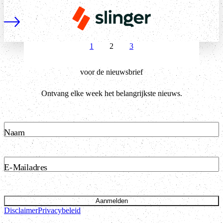
Lees meer
1
2
3
Vorige
Volgende
Schrijf je in
voor de nieuwsbrief
Ontvang elke week het belangrijkste nieuws.
Naam
E-Mailadres
Aanmelden
Disclaimer
Privacybeleid