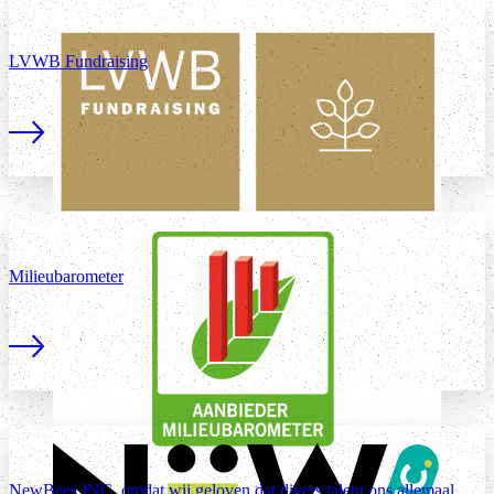
LVWB Fundraising
Lees meer
Milieubarometer
Lees meer
NewBees INC. omdat wij geloven dat divers talent ons allemaal