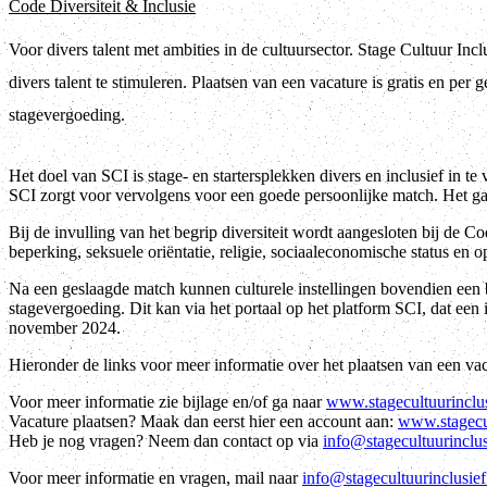
Code Diversiteit & Inclusie
Voor divers talent met ambities in de cultuursector. Stage Cultuur Inc
divers talent te stimuleren. Plaatsen van een vacature is gratis en per
stagevergoeding.
Het doel van SCI is stage- en startersplekken divers en inclusief in te
SCI zorgt voor vervolgens voor een goede persoonlijke match. Het g
Bij de invulling van het begrip diversiteit wordt aangesloten bij de Cod
beperking, seksuele oriëntatie, religie, sociaaleconomische status en o
Na een geslaagde match kunnen culturele instellingen bovendien een 
stagevergoeding. Dit kan via het portaal op het platform SCI, dat een
november 2024.
Hieronder de links voor meer informatie over het plaatsen van een vac
Voor meer informatie zie bijlage en/of ga naar
www.stagecultuurinclus
Vacature plaatsen? Maak dan eerst hier een account aan:
www.stagecult
Heb je nog vragen? Neem dan contact op via
info@stagecultuurinclus
Voor meer informatie en vragen, mail naar
info@stagecultuurinclusief