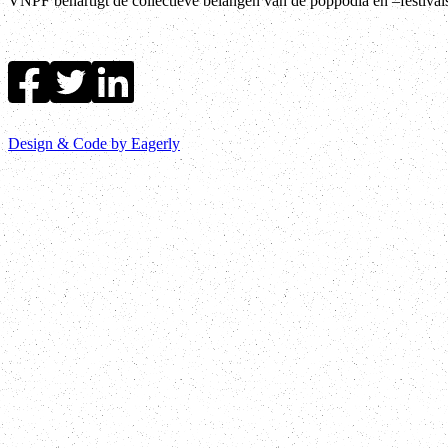
VNPF behartigt de collectieve belangen van de poppodia en –festiva
Design & Code by Eagerly