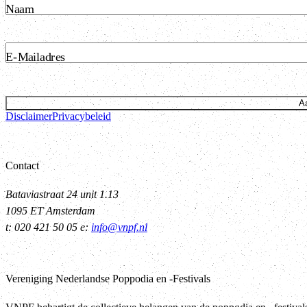
Naam
E-Mailadres
A
Disclaimer
Privacybeleid
Contact
Bataviastraat 24 unit 1.13
1095 ET Amsterdam
t: 020 421 50 05 e:
info@vnpf.nl
Vereniging Nederlandse Poppodia en -Festivals