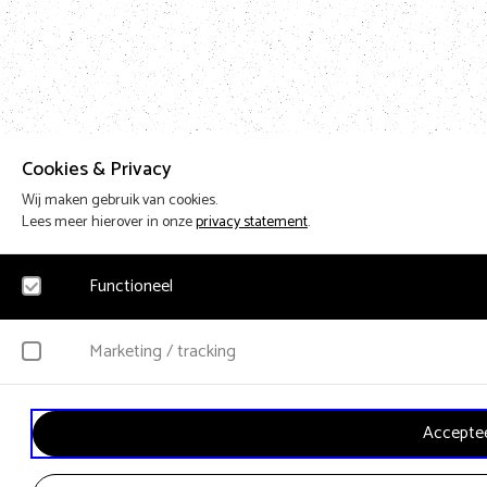
Cookies & Privacy
Wij maken gebruik van cookies.
Lees meer hierover in onze
privacy statement
.
Functioneel
Noodzakelijk
Marketing / tracking
Voor het functioneren van de website en het onthouden van voorkeuren worden fu
YouTube
Acceptee
Klikgedrag, bekeken video’s en aangepaste voorkeuren worden verzameld. Bezoeker