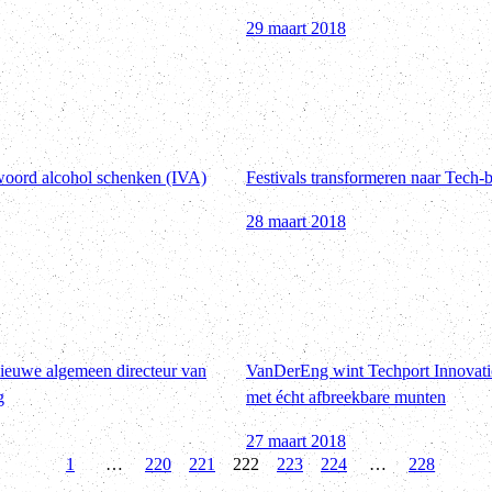
29 maart 2018
twoord alcohol schenken (IVA)
Festivals transformeren naar Tech-
28 maart 2018
nieuwe algemeen directeur van
VanDerEng wint Techport Innovati
g
met écht afbreekbare munten
27 maart 2018
1
…
220
221
222
223
224
…
228
Vorige
Vol