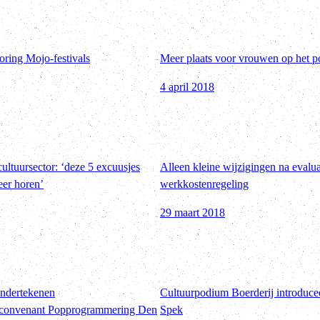
ring Mojo-festivals
Meer plaats voor vrouwen op het 
4 april 2018
 cultuursector: ‘deze 5 excuusjes
Alleen kleine wijzigingen na evalua
eer horen’
werkkostenregeling
29 maart 2018
ndertekenen
Cultuurpodium Boerderij introduc
convenant Popprogrammering Den
Spek