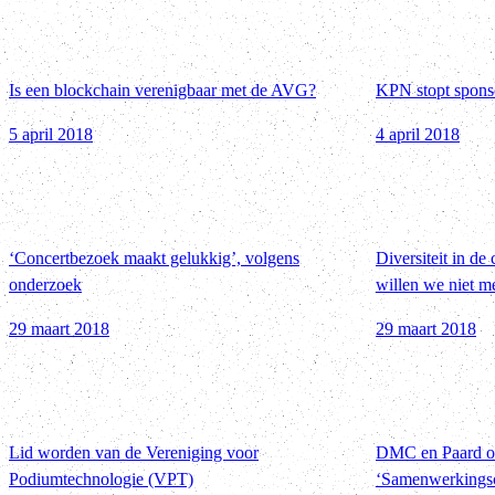
Is een blockchain verenigbaar met de AVG?
KPN stopt sponso
5 april 2018
4 april 2018
‘Concertbezoek maakt gelukkig’, volgens
Diversiteit in de
onderzoek
willen we niet m
29 maart 2018
29 maart 2018
Lid worden van de Vereniging voor
DMC en Paard o
Podiumtechnologie (VPT)
‘Samenwerkings